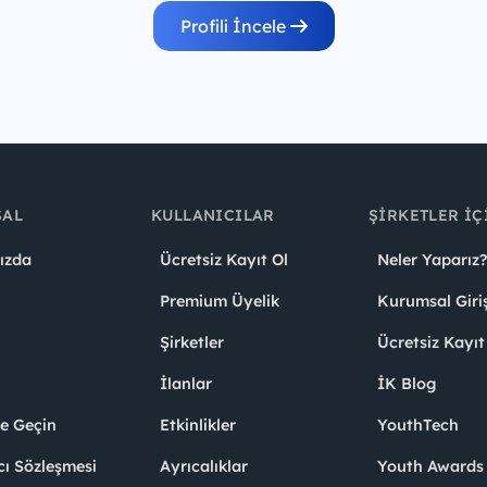
Profili İncele
SAL
KULLANICILAR
ŞIRKETLER İÇ
ızda
Ücretsiz Kayıt Ol
Neler Yaparız?
Premium Üyelik
Kurumsal Giri
Şirketler
Ücretsiz Kayıt
İlanlar
İK Blog
me Geçin
Etkinlikler
YouthTech
cı Sözleşmesi
Ayrıcalıklar
Youth Award