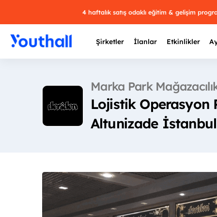
4 haftalık satış odaklı eğitim & gelişim prog
Şirketler
İlanlar
Etkinlikler
Ay
Marka Park Mağazacılık
Lojistik Operasyon
Y
Altunizade İstanbul
29 