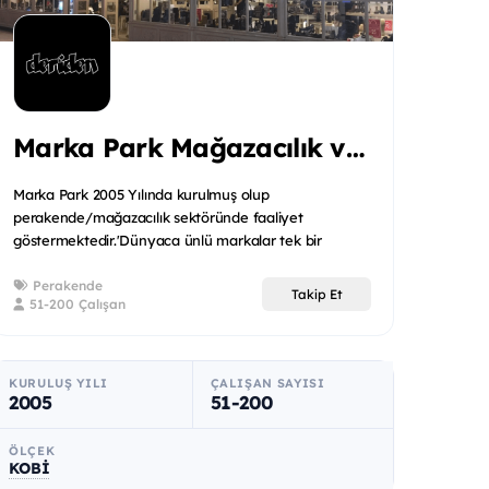
Marka Park Mağazacılık ve Paz A.ş.
Marka Park 2005 Yılında kurulmuş olup
perakende/mağazacılık sektöründe faaliyet
göstermektedir.'Dünyaca ünlü markalar tek bir
mağazada' sloganıyla birçok ü...
Perakende
Takip Et
51-200 Çalışan
KURULUŞ YILI
ÇALIŞAN SAYISI
2005
51-200
ÖLÇEK
KOBİ