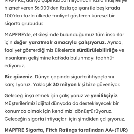
MAPFRE, dünya çapında 30 milyondan fazla müşteriye
hizmet veren 36.000'den fazla çalışanı
ile beş kıtada
100'den fazla ülkede faaliyet gösteren küresel bir
sigorta grubudur.
MAPFRE'de, etkileşimde bulunduğumuz tüm insanlar
için
değer yaratmak amacıyla
çalışıyoruz.
Ayrıca,
faaliyet gösterdiğimiz ülkelerde
sürdürülebilirliğe
ve
insanların gelişimine
katkıda bulunmayı taahhüt
ediyoruz.
Biz güveniz.
Dünya çapında sigorta ihtiyaçlarını
karşılıyoruz. Yaklaşık
30 milyon
kişi bize
güveniyor.
Geleceği inşa etmek için çalışıyoruz ve
yenilikçiyiz
.
Müşterilerimizi dijital dünyada da
destekleyecek bir
konumda olmak için kendimizi dönüştürüyoruz.
Geleceğin sigorta
ihtiyaçları için şimdiden çalışıyoruz.
MAPFRE Sigorta, Fitch Ratings tarafından AA+(TUR)