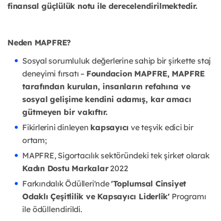
finansal güçlülük notu ile
derecelendirilmektedir.
Neden MAPFRE?
Sosyal sorumluluk değerlerine sahip bir şirkette staj
deneyimi fırsatı –
Foundacion
MAPFRE, MAPFRE
tarafından kurulan, insanların refahına ve
sosyal gelişime
kendini adamış, kar amacı
gütmeyen bir vakıftır.
Fikirlerini dinleyen
kapsayıcı
ve teşvik edici bir
ortam;
MAPFRE, Sigortacılık sektöründeki tek şirket olarak
Kadın Dostu Markalar
2022
Farkındalık Ödülleri'nde
'Toplumsal Cinsiyet
Odaklı Çeşitlilik ve Kapsayıcı Liderlik'
Programı
ile ödüllendirildi.