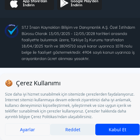
STJ İnsan Kaynakları Bilişim ve Danışmanlık A.Ş. Özel İstihdam
Bürosu Olarak 13/05/2025 - 12/05/2028 tarihleri arasında
faaliyette bulunmak üzere, Türkiye İş Kurumu tarafından
18/04/2025 tarih ve 18095710 sayılı karar uyarınca 1078 nolu
belge ile faaliyet göstermektedir. 4904 sayılı kanun uyarınca iş
arayanlardan ücret alınması yasaktır.