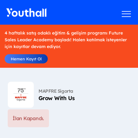
4 haftalık satış odaklı eğitim & gelişim programı Future
Sales Leader Academy başladı! Halen katılmak isteyenler
için kayıtlar devam ediyor.
Hemen Kayıt Ol
MAPFRE Sigorta
Grow With Us
İlan Kapandı.