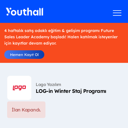
4 haftalık satış odaklı eğitim & gelişim programı Future
Sales Leader Academy başladı! Halen katılmak isteyenler
için kayıtlar devam ediyor.
Hemen Kayıt Ol
Logo Yazılım
LOG-in Winter Staj Programı
İlan Kapandı.