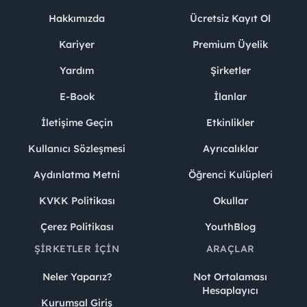
Hakkımızda
Ücretsiz Kayıt Ol
Kariyer
Premium Üyelik
Yardım
Şirketler
E-Book
İlanlar
İletişime Geçin
Etkinlikler
Kullanıcı Sözleşmesi
Ayrıcalıklar
Aydınlatma Metni
Öğrenci Kulüpleri
KVKK Politikası
Okullar
Çerez Politikası
YouthBlog
ŞIRKETLER İÇIN
ARAÇLAR
Neler Yaparız?
Not Ortalaması
Hesaplayıcı
Kurumsal Giriş