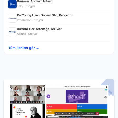
Business Analyst Intern
helo! · Stajyer
ProYoung Uzun Dönem Staj Programı
Prometeon · Stajyer
Burada Her Yeteneğe Yer Var
Allianz · Stajyer
Tüm ilanları gör →