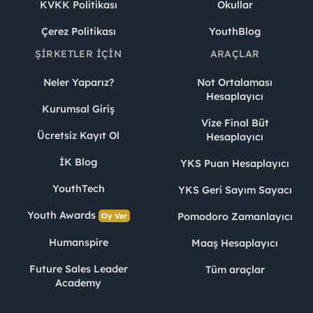
KVKK Politikası
Okullar
Çerez Politikası
YouthBlog
ŞIRKETLER İÇIN
ARAÇLAR
Neler Yaparız?
Not Ortalaması
Hesaplayıcı
Kurumsal Giriş
Vize Final Büt
Ücretsiz Kayıt Ol
Hesaplayıcı
İK Blog
YKS Puan Hesaplayıcı
YouthTech
YKS Geri Sayım Sayacı
Youth Awards
Pomodoro Zamanlayıcı
Oy Ver
Humanspire
Maaş Hesaplayıcı
Future Sales Leader
Tüm araçlar
Academy