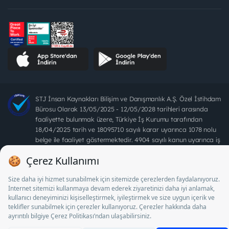
STJ İnsan Kaynakları Bilişim ve Danışmanlık A.Ş. Özel İstihdam
Bürosu Olarak 13/05/2025 - 12/05/2028 tarihleri arasında
faaliyette bulunmak üzere, Türkiye İş Kurumu tarafından
18/04/2025 tarih ve 18095710 sayılı karar uyarınca 1078 nolu
belge ile faaliyet göstermektedir. 4904 sayılı kanun uyarınca iş
arayanlardan ücret alınması yasaktır.