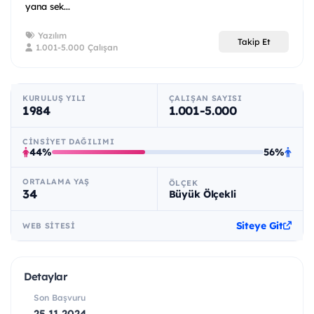
yana sek...
Yazılım
Takip Et
1.001-5.000 Çalışan
KURULUŞ YILI
ÇALIŞAN SAYISI
1984
1.001-5.000
CINSIYET DAĞILIMI
44%
56%
ORTALAMA YAŞ
ÖLÇEK
34
Büyük Ölçekli
Siteye Git
WEB SITESI
Detaylar
Son Başvuru
25.11.2024