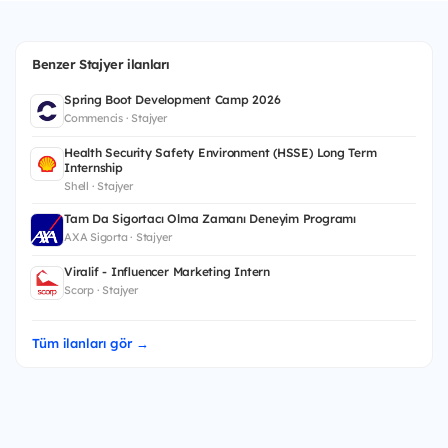
Benzer Stajyer ilanları
Spring Boot Development Camp 2026
Commencis · Stajyer
Health Security Safety Environment (HSSE) Long Term
Internship
Shell · Stajyer
Tam Da Sigortacı Olma Zamanı Deneyim Programı
AXA Sigorta · Stajyer
Viralif - Influencer Marketing Intern
Scorp · Stajyer
Tüm ilanları gör →