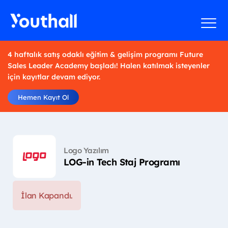
4 haftalık satış odaklı eğitim & gelişim programı Future
Sales Leader Academy başladı! Halen katılmak isteyenler
için kayıtlar devam ediyor.
Hemen Kayıt Ol
Logo Yazılım
LOG-in Tech Staj Programı
İlan Kapandı.