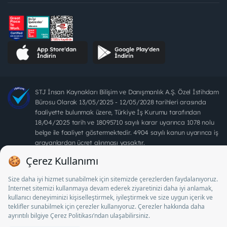
STJ İnsan Kaynakları Bilişim ve Danışmanlık A.Ş. Özel İstihdam
Bürosu Olarak 13/05/2025 - 12/05/2028 tarihleri arasında
faaliyette bulunmak üzere, Türkiye İş Kurumu tarafından
18/04/2025 tarih ve 18095710 sayılı karar uyarınca 1078 nolu
belge ile faaliyet göstermektedir. 4904 sayılı kanun uyarınca iş
arayanlardan ücret alınması yasaktır.