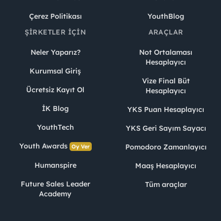
Çerez Politikası
YouthBlog
ŞIRKETLER İÇIN
ARAÇLAR
Neler Yaparız?
Not Ortalaması
Hesaplayıcı
Kurumsal Giriş
Vize Final Büt
Ücretsiz Kayıt Ol
Hesaplayıcı
İK Blog
YKS Puan Hesaplayıcı
YouthTech
YKS Geri Sayım Sayacı
Youth Awards
Pomodoro Zamanlayıcı
Oy Ver
Humanspire
Maaş Hesaplayıcı
Future Sales Leader
Tüm araçlar
Academy