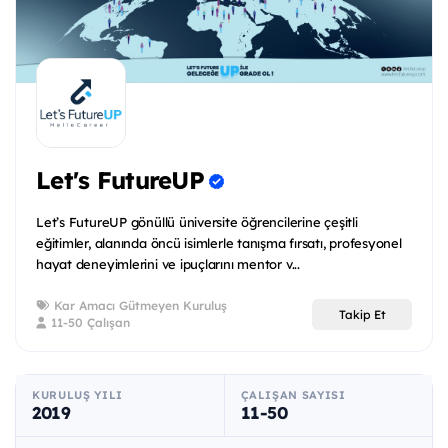
Let's FutureUP
Let’s FutureUP gönüllü üniversite öğrencilerine çeşitli
eğitimler, alanında öncü isimlerle tanışma fırsatı, profesyonel
hayat deneyimlerini ve ipuçlarını mentor v...
Kar Amacı Gütmeyen Kuruluş
Takip Et
11-50 Çalışan
KURULUŞ YILI
ÇALIŞAN SAYISI
2019
11-50