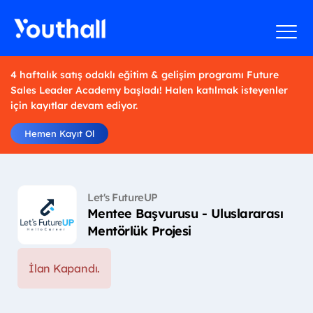
4 haftalık satış odaklı eğitim & gelişim programı Future
Sales Leader Academy başladı! Halen katılmak isteyenler
için kayıtlar devam ediyor.
Hemen Kayıt Ol
Let's FutureUP
Mentee Başvurusu - Uluslararası
Mentörlük Projesi
İlan Kapandı.