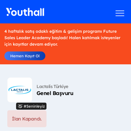
4 haftalık satış odaklı eğitim & gelişim programı Future
Sales Leader Academy başladı! Halen katılmak isteyenler
için kayıtlar devam ediyor.
Hemen Kayıt Ol
Lactalis Türkiye
Genel Başvuru
#Seninleyiz
İlan Kapandı.