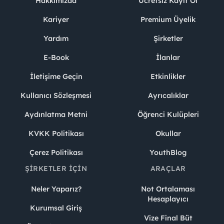
Hakkımızda
Ücretsiz Kayıt Ol
Kariyer
Premium Üyelik
Yardım
Şirketler
E-Book
İlanlar
İletişime Geçin
Etkinlikler
Kullanıcı Sözleşmesi
Ayrıcalıklar
Aydınlatma Metni
Öğrenci Kulüpleri
KVKK Politikası
Okullar
Çerez Politikası
YouthBlog
ŞIRKETLER İÇIN
ARAÇLAR
Neler Yaparız?
Not Ortalaması
Hesaplayıcı
Kurumsal Giriş
Vize Final Büt