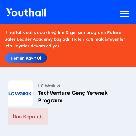
4 haftalık satış odaklı eğitim & gelişim programı Future
Sales Leader Academy başladı! Halen katılmak isteyenler
için kayıtlar devam ediyor.
Hemen Kayıt Ol
LC Waikiki
TechVenture Genç Yetenek
Programı
İlan Kapandı.