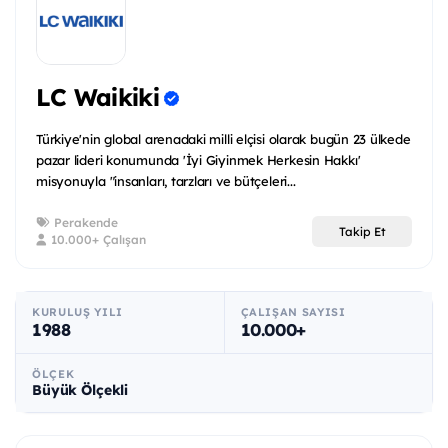
LC Waikiki
Türkiye'nin global arenadaki milli elçisi olarak bugün 23 ülkede
pazar lideri konumunda 'İyi Giyinmek Herkesin Hakkı'
misyonuyla "insanları, tarzları ve bütçeleri...
Perakende
Takip Et
10.000+ Çalışan
KURULUŞ YILI
ÇALIŞAN SAYISI
1988
10.000+
ÖLÇEK
Büyük Ölçekli