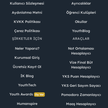
Kullanıcı Sözleşmesi
Ayrıcalıklar
Aydınlatma Metni
Öğrenci Kulüpleri
KVKK Politikası
Okullar
Çerez Politikası
YouthBlog
ŞIRKETLER İÇIN
ARAÇLAR
Neler Yaparız?
Not Ortalaması
Hesaplayıcı
Kurumsal Giriş
Vize Final Büt
Ücretsiz Kayıt Ol
Hesaplayıcı
İK Blog
YKS Puan Hesaplayıcı
YouthTech
YKS Geri Sayım Sayacı
Youth Awards
Pomodoro Zamanlayıcı
Oy Ver
Humanspire
Maaş Hesaplayıcı