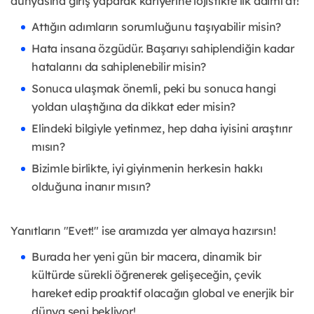
dünyasına giriş yaparak kariyerine lojistikte ilk adımı at!
Attığın adımların sorumluğunu taşıyabilir misin?
Hata insana özgüdür. Başarıyı sahiplendiğin kadar
hatalarını da sahiplenebilir misin?
Sonuca ulaşmak önemli, peki bu sonuca hangi
yoldan ulaştığına da dikkat eder misin?
Elindeki bilgiyle yetinmez, hep daha iyisini araştırır
mısın?
Bizimle birlikte, iyi giyinmenin herkesin hakkı
olduğuna inanır mısın?
Yanıtların "Evet!" ise aramızda yer almaya hazırsın!
Burada her yeni gün bir macera, dinamik bir
kültürde sürekli öğrenerek gelişeceğin, çevik
hareket edip proaktif olacağın global ve enerjik bir
dünya seni bekliyor!