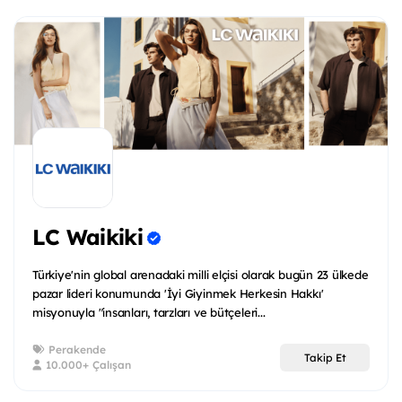
LC Waikiki
Türkiye'nin global arenadaki milli elçisi olarak bugün 23 ülkede
pazar lideri konumunda 'İyi Giyinmek Herkesin Hakkı'
misyonuyla "insanları, tarzları ve bütçeleri...
Perakende
Takip Et
10.000+ Çalışan