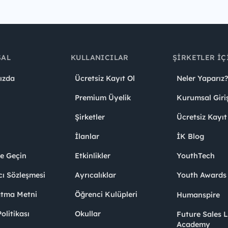
SAL
KULLANICILAR
ŞIRKETLER İÇ
ızda
Ücretsiz Kayıt Ol
Neler Yaparız?
Premium Üyelik
Kurumsal Giri
Şirketler
Ücretsiz Kayıt
İlanlar
İK Blog
me Geçin
Etkinlikler
YouthTech
cı Sözleşmesi
Ayrıcalıklar
Youth Award
atma Metni
Öğrenci Kulüpleri
Humanspire
litikası
Okullar
Future Sales 
Academy