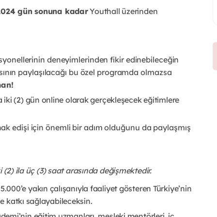
2024 gün sonuna kadar
Youthall üzerinden
fesyonellerinin deneyimlerinden fikir edinebileceğin
sının paylaşılacağı bu özel programda olmazsa
man!
iki (2) gün online olarak gerçekleşecek eğitimlere
 hak edişi için önemli bir adım olduğunu da paylaşmış
 (2) ila üç (3) saat arasında değişmektedir.
000’e yakın çalışanıyla faaliyet gösteren Türkiye’nin
ne katkı sağlayabileceksin.
emi’nin eğitim uzmanları, mesleki mentörleri, iç