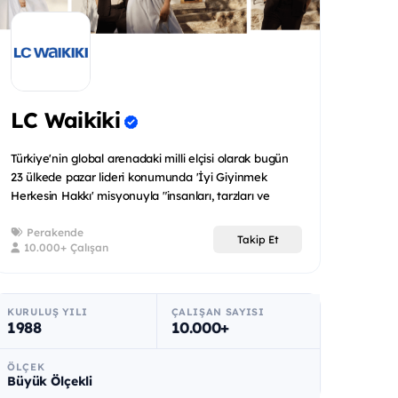
LC Waikiki
Türkiye'nin global arenadaki milli elçisi olarak bugün
23 ülkede pazar lideri konumunda 'İyi Giyinmek
Herkesin Hakkı' misyonuyla "insanları, tarzları ve
bütçeleri...
Perakende
Takip Et
10.000+ Çalışan
KURULUŞ YILI
ÇALIŞAN SAYISI
1988
10.000+
ÖLÇEK
Büyük Ölçekli