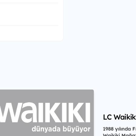
LC Waiki
1988 yılında 
Waikiki Mağaza