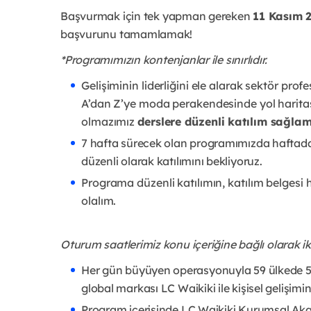
Başvurmak için tek yapman gereken
11 Kasım 
başvurunu tamamlamak!
*Programımızın kontenjanlar ile sınırlıdır.
Gelişiminin liderliğini ele alarak sektör pro
A’dan Z’ye moda perakendesinde yol harita
olmazımız
derslere düzenli katılım sağla
7 hafta sürecek olan programımızda haftada 
düzenli olarak katılımını bekliyoruz.
Programa düzenli katılımın, katılım belgesi
olalım.
Oturum saatlerimiz konu içeriğine bağlı olarak iki
Her gün büyüyen operasyonuyla 59 ülkede 55.
global markası LC Waikiki ile kişisel gelişimi
Program içerisinde LC Waikiki Kurumsal Akad