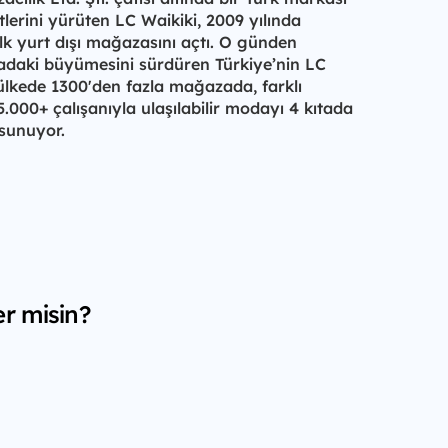
tlerini yürüten LC Waikiki, 2009 yılında
k yurt dışı mağazasını açtı. O günden
daki büyümesini sürdüren Türkiye’nin LC
 ülkede 1300'den fazla mağazada, farklı
5.000+ çalışanıyla ulaşılabilir modayı 4 kıtada
 sunuyor.
er misin?