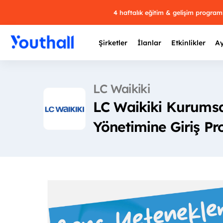
4 haftalık eğitim & gelişim progra
Şirketler
İlanlar
Etkinlikler
Ay
LC Waikiki
LC Waikiki Kurums
Y
Yönetimine Giriş P
29 