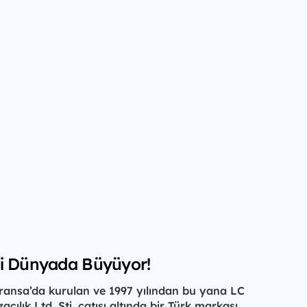
ki Dünyada Büyüyor!
Fransa’da kurulan ve 1997 yılından bu yana LC
cılık Ltd. Şti. çatısı altında bir Türk markası