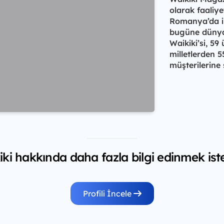
olarak faaliye
Romanya’da il
bugüne dünya
Waikiki’si, 59
milletlerden 5
müşterilerine
ki hakkında daha fazla bilgi edinmek ist
Profili İncele