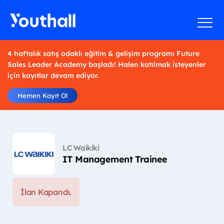
4 haftalık satış odaklı eğitim & gelişim programı Future
Sales Leader Academy başladı! Halen katılmak isteyenler
için kayıtlar devam ediyor.
Hemen Kayıt Ol
LC Waikiki
IT Management Trainee
İlan Kapandı.