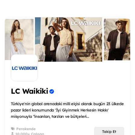
LC Waikiki
Türkiye'nin global arenadaki milli elçisi olarak bugün 23 ülkede
pazar lideri konumunda 'İyi Giyinmek Herkesin Hakkı'
misyonuyla "insanları, tarzları ve bütçeleri...
Perakende
Takip Et
10.000+ Çalışan