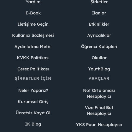
Yardım
Şirketler
E-Book
İlanlar
İletişime Geçin
Etkinlikler
Kullanıcı Sözleşmesi
Ayrıcalıklar
Aydınlatma Metni
Öğrenci Kulüpleri
KVKK Politikası
Okullar
Çerez Politikası
YouthBlog
ŞIRKETLER İÇIN
ARAÇLAR
Neler Yaparız?
Not Ortalaması
Hesaplayıcı
Kurumsal Giriş
Vize Final Büt
Ücretsiz Kayıt Ol
Hesaplayıcı
İK Blog
YKS Puan Hesaplayıcı