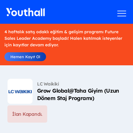
4 haftalık satış odaklı eğitim & gelişim programı Future
Sales Leader Academy başladı! Halen katılmak isteyenler
için kayıtlar devam ediyor.
Hemen Kayıt Ol
LC Waikiki
Grow Global@Taha Giyim (Uzun
Dönem Staj Programı)
İlan Kapandı.