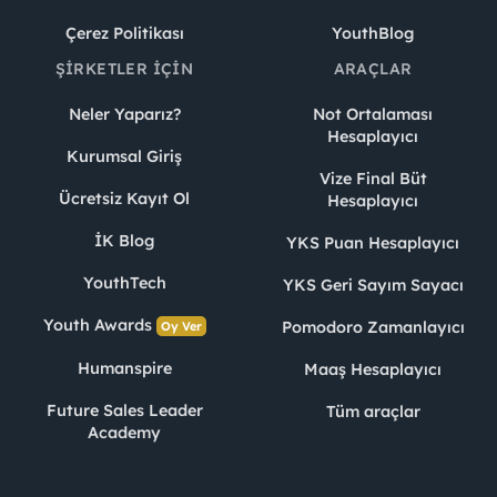
Çerez Politikası
YouthBlog
ŞIRKETLER İÇIN
ARAÇLAR
Neler Yaparız?
Not Ortalaması
Hesaplayıcı
Kurumsal Giriş
Vize Final Büt
Ücretsiz Kayıt Ol
Hesaplayıcı
İK Blog
YKS Puan Hesaplayıcı
YouthTech
YKS Geri Sayım Sayacı
Youth Awards
Pomodoro Zamanlayıcı
Oy Ver
Humanspire
Maaş Hesaplayıcı
Future Sales Leader
Tüm araçlar
Academy