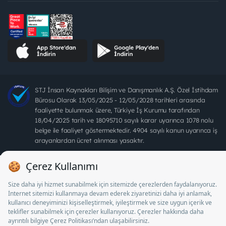
STJ İnsan Kaynakları Bilişim ve Danışmanlık A.Ş. Özel İstihdam
Bürosu Olarak 13/05/2025 - 12/05/2028 tarihleri arasında
faaliyette bulunmak üzere, Türkiye İş Kurumu tarafından
18/04/2025 tarih ve 18095710 sayılı karar uyarınca 1078 nolu
belge ile faaliyet göstermektedir. 4904 sayılı kanun uyarınca iş
arayanlardan ücret alınması yasaktır.