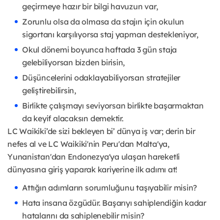
geçirmeye hazır bir bilgi havuzun var,
Zorunlu olsa da olmasa da stajın için okulun
sigortanı karşılıyorsa staj yapman destekleniyor,
Okul dönemi boyunca haftada 3 gün staja
gelebiliyorsan bizden birisin,
Düşüncelerini odaklayabiliyorsan stratejiler
geliştirebilirsin,
Birlikte çalışmayı seviyorsan birlikte başarmaktan
da keyif alacaksın demektir.
LC Waikiki’de sizi bekleyen bi’ dünya iş var; derin bir
nefes al ve LC Waikiki'nin Peru'dan Malta'ya,
Yunanistan'dan Endonezya'ya ulaşan hareketli
dünyasına giriş yaparak kariyerine ilk adımı at!
Attığın adımların sorumluğunu taşıyabilir misin?
Hata insana özgüdür. Başarıyı sahiplendiğin kadar
hatalarını da sahiplenebilir misin?