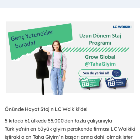
Önünde Hayat Stajın LC Waikiki’de!
5 kıtada 61 ülkede 55.000'den fazla çalışanıyla
Türkiye'nin en büyük giyim perakende firması LC Waikiki
iştiraki olan Taha Giyim'in başarılarına dahil olmak ister