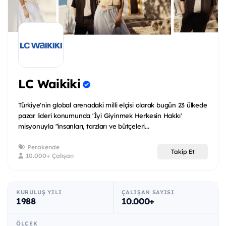
LC Waikiki
Türkiye'nin global arenadaki milli elçisi olarak bugün 23 ülkede
pazar lideri konumunda 'İyi Giyinmek Herkesin Hakkı'
misyonuyla "insanları, tarzları ve bütçeleri...
Perakende
Takip Et
10.000+ Çalışan
KURULUŞ YILI
ÇALIŞAN SAYISI
1988
10.000+
ÖLÇEK