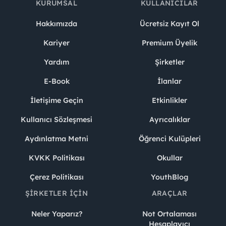
KURUMSAL
KULLANICILAR
Hakkımızda
Ücretsiz Kayıt Ol
Kariyer
Premium Üyelik
Yardım
Şirketler
E-Book
İlanlar
İletişime Geçin
Etkinlikler
Kullanıcı Sözleşmesi
Ayrıcalıklar
Aydınlatma Metni
Öğrenci Kulüpleri
KVKK Politikası
Okullar
Çerez Politikası
YouthBlog
ŞIRKETLER İÇIN
ARAÇLAR
Neler Yaparız?
Not Ortalaması
Hesaplayıcı