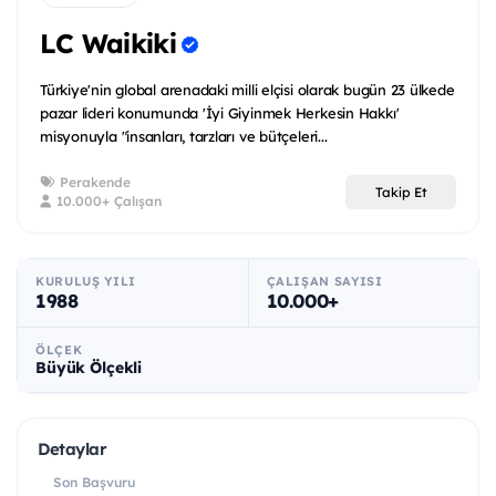
LC Waikiki
Türkiye'nin global arenadaki milli elçisi olarak bugün 23 ülkede
pazar lideri konumunda 'İyi Giyinmek Herkesin Hakkı'
misyonuyla "insanları, tarzları ve bütçeleri...
Perakende
Takip Et
10.000+ Çalışan
KURULUŞ YILI
ÇALIŞAN SAYISI
1988
10.000+
ÖLÇEK
Büyük Ölçekli
Detaylar
Son Başvuru