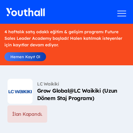
4 haftalık satış odaklı eğitim & gelişim programı Future
Sales Leader Academy başladı! Halen katılmak isteyenler
için kayıtlar devam ediyor.
Hemen Kayıt Ol
LC Waikiki
Grow Global@LC Waikiki (Uzun
Dönem Staj Programı)
İlan Kapandı.