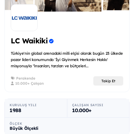
LC Waikiki
Türkiye'nin global arenadaki milli elçisi olarak bugün 23 ülkede
pazar lideri konumunda 'İyi Giyinmek Herkesin Hakkı'
misyonuyla "insanları, tarzları ve bütçeleri...
Perakende
Takip Et
10.000+ Çalışan
KURULUŞ YILI
ÇALIŞAN SAYISI
1988
10.000+
ÖLÇEK
Büyük Ölçekli