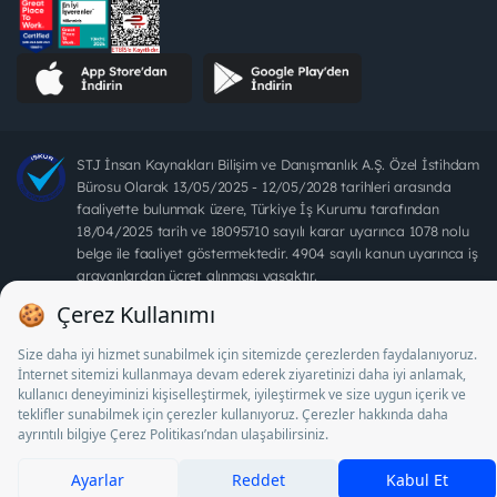
STJ İnsan Kaynakları Bilişim ve Danışmanlık A.Ş. Özel İstihdam
Bürosu Olarak 13/05/2025 - 12/05/2028 tarihleri arasında
faaliyette bulunmak üzere, Türkiye İş Kurumu tarafından
18/04/2025 tarih ve 18095710 sayılı karar uyarınca 1078 nolu
belge ile faaliyet göstermektedir. 4904 sayılı kanun uyarınca iş
arayanlardan ücret alınması yasaktır.