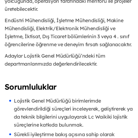
yolcuğunda, operasyon tarafındaki
mentoru ile projeler
üretebilecektir.
Endüstri Mühendisliği, İşletme Mühendisliği, Makine
Mühendisliği,
Elektrik/Elektronik Mühendisliği ve
İşletme, İktisat, Dış Ticaret
bölümlerinin 3 veya 4 . sınıf
öğrencilerine öğrenme ve deneyim fırsatı
sağlanacaktır.
Adaylar Lojistik Genel Müdürlüğü’ndeki tüm
departmanlarımızda
değerlendirilecektir.
Sorumluluklar
Lojistik Genel Müdürlüğü birimlerimde
görevlendirildiği süreçleri
inceleyerek, geliştirerek ya
da teknik bilgilerini uygulayarak Lc Waikiki
lojistik
süreçlerine katkıda bulunmak.
Sürekli iyileştirme bakış açısına sahip olarak