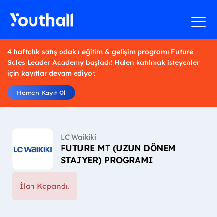
4 haftalık satış odaklı eğitim & gelişim programı Future
Sales Leader Academy başladı! Halen katılmak isteyenler
için kayıtlar devam ediyor.
Hemen Kayıt Ol
LC Waikiki
FUTURE MT (UZUN DÖNEM
STAJYER) PROGRAMI
İlan Kapandı.