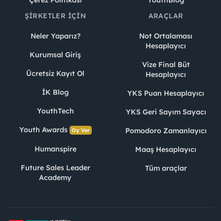
Çerez Politikası
YouthBlog
ŞIRKETLER İÇIN
ARAÇLAR
Neler Yaparız?
Not Ortalaması
Hesaplayıcı
Kurumsal Giriş
Vize Final Büt
Ücretsiz Kayıt Ol
Hesaplayıcı
İK Blog
YKS Puan Hesaplayıcı
YouthTech
YKS Geri Sayım Sayacı
Youth Awards
Pomodoro Zamanlayıcı
Oy Ver
Humanspire
Maaş Hesaplayıcı
Future Sales Leader
Tüm araçlar
Academy