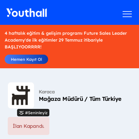
4 haftalık eğitim & gelişim programı Future Sales Leader
Academy'de ilk eğitimler 29 Temmuz itibariyle
BAŞLIYOORRRR!
Hemen Kayıt Ol
Karaca
Mağaza Müdürü / Tüm Türkiye
#Seninleyiz
İlan Kapandı.