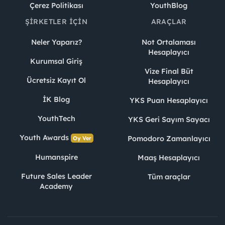
Çerez Politikası
YouthBlog
ŞIRKETLER İÇIN
ARAÇLAR
Neler Yaparız?
Not Ortalaması
Hesaplayıcı
Kurumsal Giriş
Vize Final Büt
Ücretsiz Kayıt Ol
Hesaplayıcı
İK Blog
YKS Puan Hesaplayıcı
YouthTech
YKS Geri Sayım Sayacı
Youth Awards
Pomodoro Zamanlayıcı
Oy Ver
Humanspire
Maaş Hesaplayıcı
Future Sales Leader
Tüm araçlar
Academy