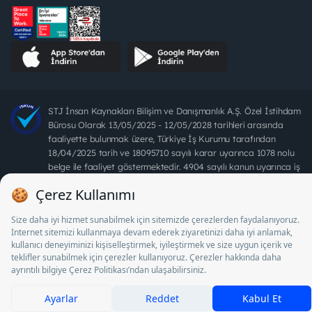
STJ İnsan Kaynakları Bilişim ve Danışmanlık A.Ş. Özel İstihdam
Bürosu Olarak 13/05/2025 - 12/05/2028 tarihleri arasında
faaliyette bulunmak üzere, Türkiye İş Kurumu tarafından
18/04/2025 tarih ve 18095710 sayılı karar uyarınca 1078 nolu
belge ile faaliyet göstermektedir. 4904 sayılı kanun uyarınca iş
arayanlardan ücret alınması yasaktır.