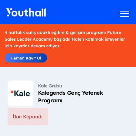
4 haftalık satış odaklı eğitim & gelişim programı Future
Sales Leader Academy başladı! Halen katılmak isteyenler
için kayıtlar devam ediyor.
Hemen Kayıt Ol
Kale Grubu
Kalegends Genç Yetenek
Programı
İlan Kapandı.