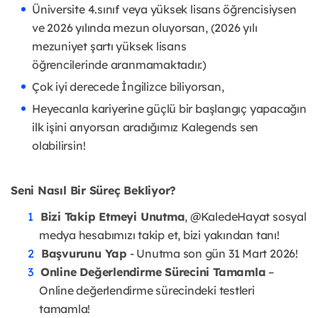
Üniversite 4.sınıf veya yüksek lisans öğrencisiysen
ve 2026 yılında mezun
oluyorsan, (2026 yılı
mezuniyet şartı yüksek lisans
öğrencilerinde
aranmamaktadır.)
Çok iyi derecede İngilizce biliyorsan,
Heyecanla kariyerine güçlü bir başlangıç yapacağın
ilk işini arıyorsan
aradığımız Kalegends sen
olabilirsin!
Seni Nasıl Bir Süreç Bekliyor?
Bizi Takip Etmeyi Unutma
, @KaledeHayat sosyal
medya hesabımızı takip et,
bizi yakından tanı!
Başvurunu Yap
- Unutma son gün 31 Mart 2026!
Online Değerlendirme Sürecini Tamamla
–
Online değerlendirme sürecindeki
testleri
tamamla!