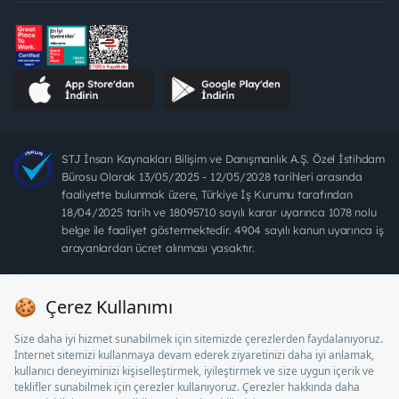
STJ İnsan Kaynakları Bilişim ve Danışmanlık A.Ş. Özel İstihdam
Bürosu Olarak 13/05/2025 - 12/05/2028 tarihleri arasında
faaliyette bulunmak üzere, Türkiye İş Kurumu tarafından
18/04/2025 tarih ve 18095710 sayılı karar uyarınca 1078 nolu
belge ile faaliyet göstermektedir. 4904 sayılı kanun uyarınca iş
arayanlardan ücret alınması yasaktır.