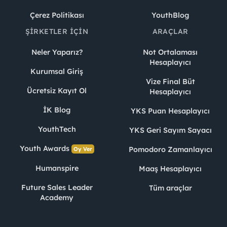
Çerez Politikası
YouthBlog
ŞIRKETLER İÇIN
ARAÇLAR
Neler Yaparız?
Not Ortalaması
Hesaplayıcı
Kurumsal Giriş
Vize Final Büt
Ücretsiz Kayıt Ol
Hesaplayıcı
İK Blog
YKS Puan Hesaplayıcı
YouthTech
YKS Geri Sayım Sayacı
Youth Awards
Pomodoro Zamanlayıcı
Oy Ver
Humanspire
Maaş Hesaplayıcı
Future Sales Leader
Tüm araçlar
Academy