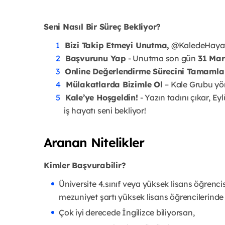
Seni Nasıl Bir Süreç Bekliyor?
Bizi Takip Etmeyi Unutma,
@KaledeHayat s
Başvurunu Yap
- Unutma son gün
31 Mar
Online Değerlendirme Sürecini Tamamla
Mülakatlarda Bizimle Ol
– Kale Grubu yön
Kale’ye Hoşgeldin!
- Yazın tadını çıkar, E
iş hayatı seni bekliyor!
Aranan Nitelikler
Kimler Başvurabilir?
Üniversite 4.sınıf veya yüksek lisans öğrenci
mezuniyet şartı yüksek lisans öğrencilerind
Çok iyi derecede İngilizce biliyorsan,