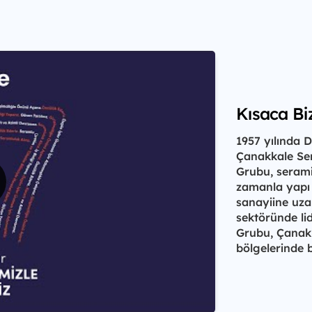
Kısaca Bi
1957 yılında 
Çanakkale Sera
Grubu, serami
zamanla yapı k
sanayiine uza
sektöründe lid
Grubu, Çanakk
bölgelerinde 