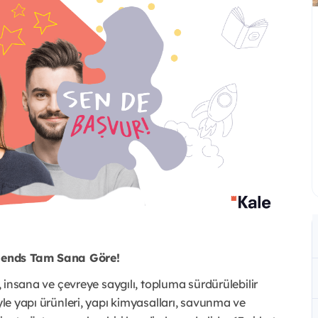
egends Tam Sana Göre!
r, insana ve çevreye saygılı, topluma sürdürülebilir
yle yapı ürünleri, yapı kimyasalları, savunma ve