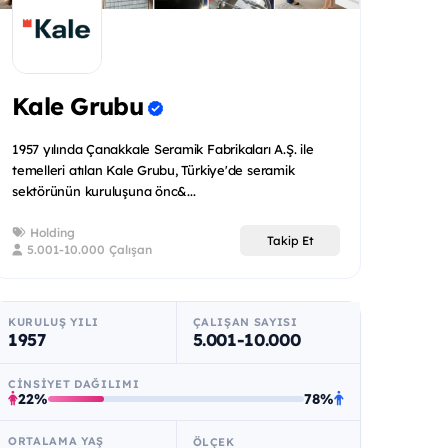
Kale Grubu
1957 yılında Çanakkale Seramik Fabrikaları A.Ş. ile
temelleri atılan Kale Grubu, Türkiye'de seramik
sektörünün kuruluşuna önc&...
Holding
Takip Et
5.001-10.000 Çalışan
KURULUŞ YILI
ÇALIŞAN SAYISI
1957
5.001-10.000
CINSIYET DAĞILIMI
22%
78%
ORTALAMA YAŞ
ÖLÇEK