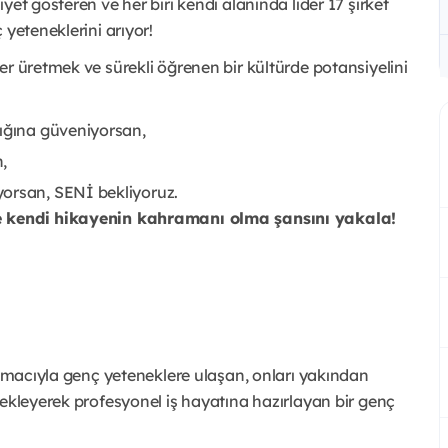
et gösteren ve her biri kendi alanında lider 17 şirket
 yeteneklerini arıyor!
er üretmek ve sürekli öğrenen bir kültürde potansiyelini
lığına güveniyorsan,
n,
yorsan, SENİ bekliyoruz.
ve kendi hikayenin kahramanı olma şansını yakala!
k amacıyla genç yeteneklere ulaşan, onları yakından
tekleyerek profesyonel iş hayatına hazırlayan bir genç