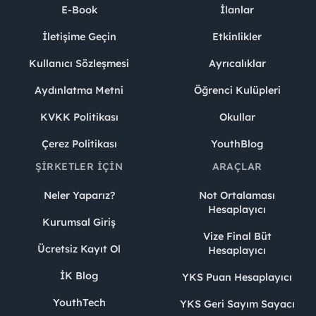
E-Book
İlanlar
İletişime Geçin
Etkinlikler
Kullanıcı Sözleşmesi
Ayrıcalıklar
Aydınlatma Metni
Öğrenci Kulüpleri
KVKK Politikası
Okullar
Çerez Politikası
YouthBlog
ŞIRKETLER İÇIN
ARAÇLAR
Neler Yaparız?
Not Ortalaması
Hesaplayıcı
Kurumsal Giriş
Vize Final Büt
Ücretsiz Kayıt Ol
Hesaplayıcı
İK Blog
YKS Puan Hesaplayıcı
YouthTech
YKS Geri Sayım Sayacı