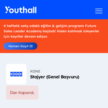
4 haftalık satış odaklı eğitim & gelişim programı Future
Sales Leader Academy başladı! Halen katılmak isteyenler
için kayıtlar devam ediyor.
Hemen Kayıt Ol
KONE
Stajyer (Genel Başvuru)
İlan Kapandı.