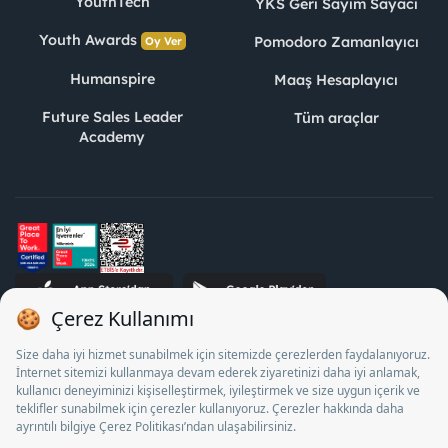
YouthTech
YKS Geri Sayım Sayacı
Youth Awards
Pomodoro Zamanlayıcı
Oy Ver
Humanspire
Maaş Hesaplayıcı
Future Sales Leader
Tüm araçlar
Academy
STJ İnsan Kaynakları Bilişim ve Danışmanlık A.Ş. Özel İstihdam
Bürosu Olarak 13/05/2025 - 12/05/2028 tarihleri arasında
faaliyette bulunmak üzere, Türkiye İş Kurumu tarafından
18/04/2025 tarih ve 18095710 sayılı karar uyarınca 1078 nolu