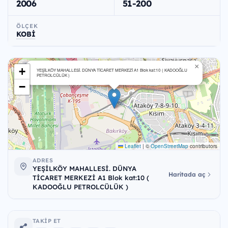
2006
51-200
ÖLÇEK
KOBİ
×
+
YEŞİLKÖY MAHALLESİ. DÜNYA TİCARET MERKEZİ A1 Blok kat:10 ( KADOOĞLU
PETROLCÜLÜK )
−
Leaflet
|
©
OpenStreetMap
contributors
ADRES
YEŞİLKÖY MAHALLESİ. DÜNYA
Haritada aç
TİCARET MERKEZİ A1 Blok kat:10 (
KADOOĞLU PETROLCÜLÜK )
TAKIP ET