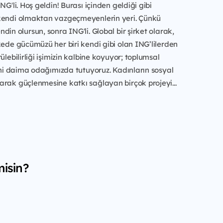
NG'li. Hoş geldin! Burası içinden geldiği gibi
kendi olmaktan vazgeçmeyenlerin yeri. Çünkü
din olursun, sonra ING'li. Global bir şirket olarak,
kede gücümüzü her biri kendi gibi olan ING’lilerden
ülebilirliği işimizin kalbine koyuyor; toplumsal
ğini daima odağımızda tutuyoruz. Kadınların sosyal
rak güçlenmesine katkı sağlayan birçok projeyi...
misin?