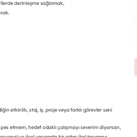
ilerde derinleşme sağlamak,
pmak.
ğin etkinlik, staj, iş, proje veya farklı görevler seni
lay pes etmem, hedef odaklı çalışmayı severim diyorsan,
ofesyonel ve özel yaşamda bir adım ileri taşımayı