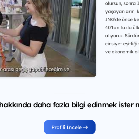
olursun, sonra I
yaşayanların, 
ING’de önce ken
40’tan fazla ül
alıyoruz. Sürdür
cinsiyet eşitli
ve ekonomik ola
akkında daha fazla bilgi edinmek ister 
Profili İncele