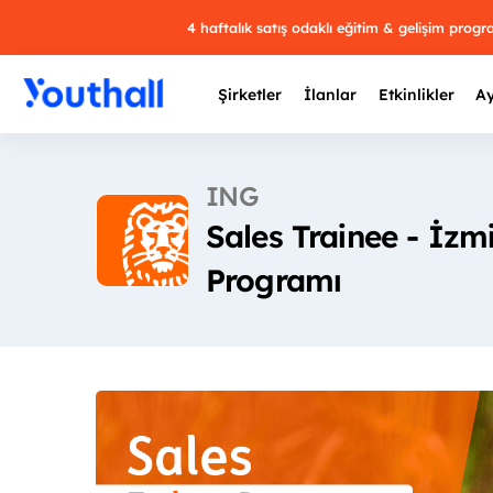
4 haftalık satış odaklı eğitim & gelişim prog
Şirketler
İlanlar
Etkinlikler
Ay
ING
Sales Trainee - İzmi
Y
Programı
29 