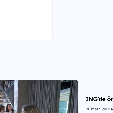
ING’de ön
Bu metni de aş