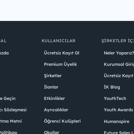
SAL
KULLANICILAR
ŞIRKETLER İÇ
ızda
Ücretsiz Kayıt Ol
Neler Yaparız?
Premium Üyelik
Kurumsal Giri
Şirketler
Ücretsiz Kayıt
İlanlar
İK Blog
me Geçin
Etkinlikler
YouthTech
cı Sözleşmesi
Ayrıcalıklar
Youth Award
atma Metni
Öğrenci Kulüpleri
Humanspire
litikası
Okullar
Future Sales 