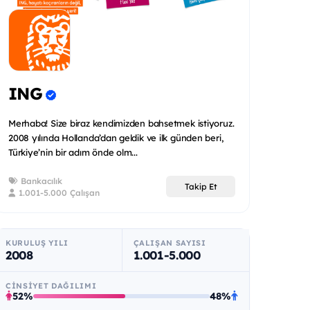
ING
Merhaba! Size biraz kendimizden bahsetmek istiyoruz.
2008 yılında Hollanda’dan geldik ve ilk günden beri,
Türkiye’nin bir adım önde olm...
Bankacılık
Takip Et
1.001-5.000 Çalışan
KURULUŞ YILI
ÇALIŞAN SAYISI
2008
1.001-5.000
CINSIYET DAĞILIMI
52%
48%