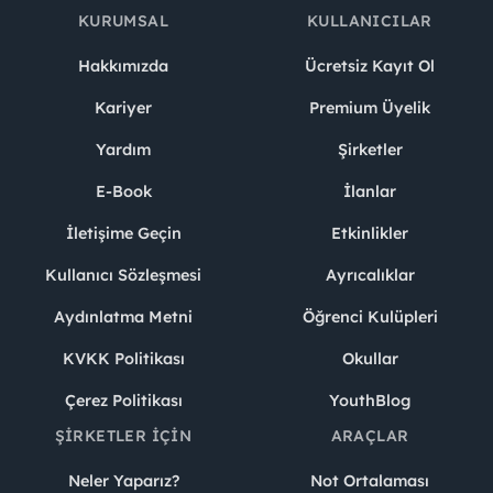
KURUMSAL
KULLANICILAR
Hakkımızda
Ücretsiz Kayıt Ol
Kariyer
Premium Üyelik
Yardım
Şirketler
E-Book
İlanlar
İletişime Geçin
Etkinlikler
Kullanıcı Sözleşmesi
Ayrıcalıklar
Aydınlatma Metni
Öğrenci Kulüpleri
KVKK Politikası
Okullar
Çerez Politikası
YouthBlog
ŞIRKETLER İÇIN
ARAÇLAR
Neler Yaparız?
Not Ortalaması