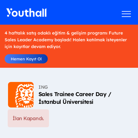
4 haftalık satış odaklı eğitim & gelişim programı Future
Sales Leader Academy başladı! Halen katılmak isteyenler
için kayıtlar devam ediyor.
Hemen Kayıt Ol
ING
Sales Trainee Career Day /
İstanbul Üniversitesi
İlan Kapandı.