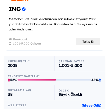
ING
Merhaba! Size biraz kendimizden bahsetmek istiyoruz. 2008
yılında Hollanda’dan geldik ve ilk günden beri, Türkiye’nin bir
adım önde olm...
Bankacılık
Takip Et
1.001-5.000 Çalışan
KURULUŞ YILI
ÇALIŞAN SAYISI
2008
1.001-5.000
CINSIYET DAĞILIMI
52%
48%
ORTALAMA YAŞ
ÖLÇEK
38
Büyük Ölçekli
Siteye Git
WEB SITESI