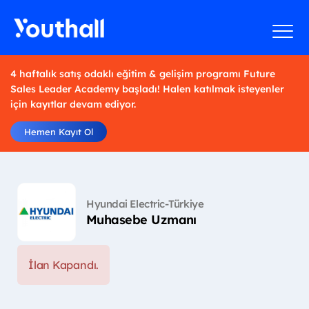
4 haftalık satış odaklı eğitim & gelişim programı Future
Sales Leader Academy başladı! Halen katılmak isteyenler
için kayıtlar devam ediyor.
Hemen Kayıt Ol
Hyundai Electric-Türkiye
Muhasebe Uzmanı
İlan Kapandı.