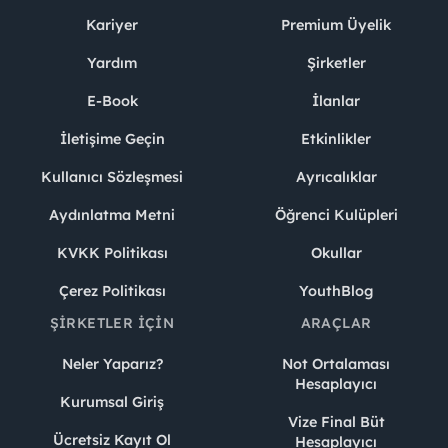
Kariyer
Premium Üyelik
Yardım
Şirketler
E-Book
İlanlar
İletişime Geçin
Etkinlikler
Kullanıcı Sözleşmesi
Ayrıcalıklar
Aydınlatma Metni
Öğrenci Kulüpleri
KVKK Politikası
Okullar
Çerez Politikası
YouthBlog
ŞIRKETLER İÇIN
ARAÇLAR
Neler Yaparız?
Not Ortalaması
Hesaplayıcı
Kurumsal Giriş
Vize Final Büt
Ücretsiz Kayıt Ol
Hesaplayıcı