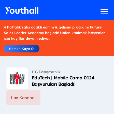
4 haftalık satış odaklı eğitim & gelişim programı Future
Sales Leader Academy başladı! Halen katılmak isteyenler
için kayıtlar devam ediyor.
Hemen Kayıt Ol
HG Danışmanlık
EduTech | Mobile Camp 0124
Başvuruları Başladı!
İlan Kapandı.