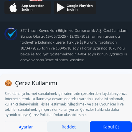
STJ İnsan Kaynakları Bilişim ve Danışmanlık A.Ş. Özel İstihdam
Bürosu Olarak 13/05/2025 - 12/05/2028 tarihleri arasında
faaliyette bulunmak üzere, Türkiye İş Kurumu tarafından
18/04/2025 tarih ve 18095710 sayılı karar uyarınca 1078 nolu
belge ile faaliyet göstermektedir. 4904 sayılı kanun uyarınca iş
arayanlardan ücret alınması yasaktır.