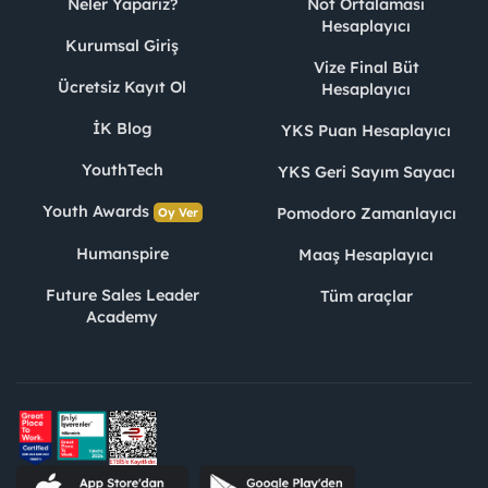
Neler Yaparız?
Not Ortalaması
Hesaplayıcı
Kurumsal Giriş
Vize Final Büt
Ücretsiz Kayıt Ol
Hesaplayıcı
İK Blog
YKS Puan Hesaplayıcı
YouthTech
YKS Geri Sayım Sayacı
Youth Awards
Pomodoro Zamanlayıcı
Oy Ver
Humanspire
Maaş Hesaplayıcı
Future Sales Leader
Tüm araçlar
Academy