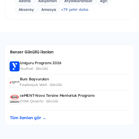
Adana
Adıyaman
Afyonkarahisar
Ağrı
Aksaray
Amasya
+79 şehir daha
Benzer Gönüllü ilanları
Uniguru Programı 2026
Youthall · Gönüllü
Burs Başvuruları
Faydasıçok Vakfı · Gönüllü
ceMENT-Novo Tersine Mentorluk Programı
OYAK Çimento · Gönüllü
Tüm ilanları gör →