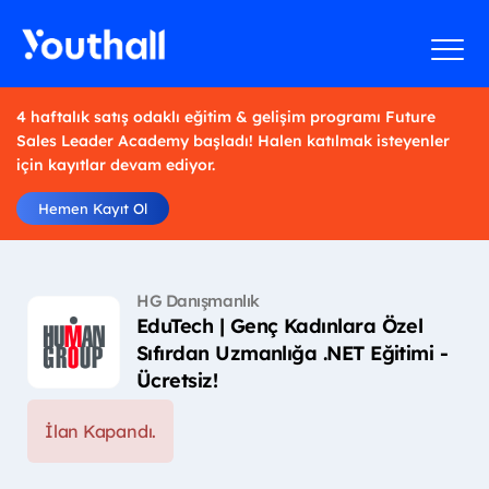
4 haftalık satış odaklı eğitim & gelişim programı Future
Sales Leader Academy başladı! Halen katılmak isteyenler
için kayıtlar devam ediyor.
Hemen Kayıt Ol
HG Danışmanlık
EduTech | Genç Kadınlara Özel
Sıfırdan Uzmanlığa .NET Eğitimi -
Ücretsiz!
İlan Kapandı.