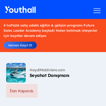
4 haftalık satış odaklı eğitim & gelişim programı Future
Sales Leader Academy başladı! Halen katılmak isteyenler
için kayıtlar devam ediyor.
Hemen Kayıt Ol
HaydiMaldivlere.com
Seyahat Danışmanı
İlan Kapandı.