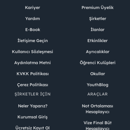
Kariyer
Premium Üyelik
Yardım
Şirketler
E-Book
İlanlar
İletişime Geçin
Etkinlikler
Kullanıcı Sözleşmesi
Ayrıcalıklar
Aydınlatma Metni
Öğrenci Kulüpleri
KVKK Politikası
Okullar
Çerez Politikası
YouthBlog
ŞIRKETLER İÇIN
ARAÇLAR
Neler Yaparız?
Not Ortalaması
Hesaplayıcı
Kurumsal Giriş
Vize Final Büt
Ücretsiz Kayıt Ol
Hesaplayıcı