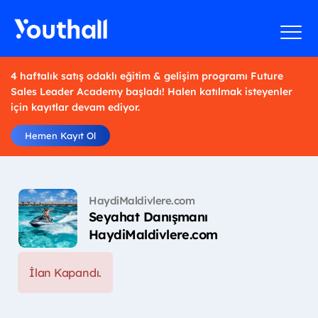
4 haftalık satış odaklı eğitim & gelişim programı Future
Sales Leader Academy başladı! Halen katılmak isteyenler
için kayıtlar devam ediyor.
Hemen Kayıt Ol
HaydiMaldivlere.com
Seyahat Danışmanı
HaydiMaldivlere.com
İlan Kapandı.