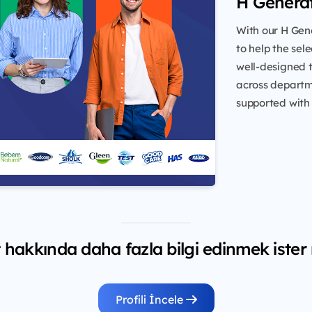
H Genera
With our H Ge
to help the sele
well-designed 
across departm
supported with 
 hakkında daha fazla bilgi edinmek ister 
Profili İncele