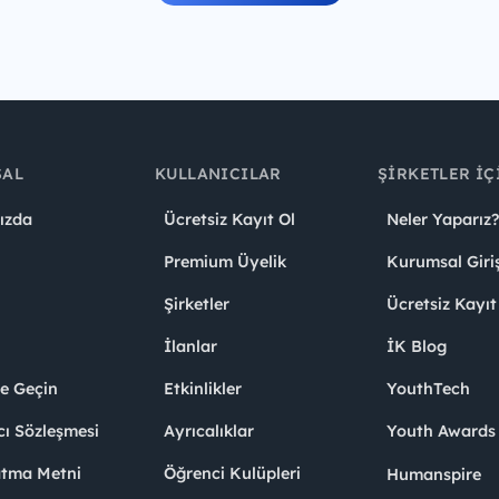
SAL
KULLANICILAR
ŞIRKETLER İÇ
ızda
Ücretsiz Kayıt Ol
Neler Yaparız?
Premium Üyelik
Kurumsal Giri
Şirketler
Ücretsiz Kayıt
İlanlar
İK Blog
me Geçin
Etkinlikler
YouthTech
cı Sözleşmesi
Ayrıcalıklar
Youth Award
atma Metni
Öğrenci Kulüpleri
Humanspire