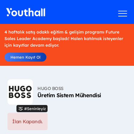
4 haftalık satış odaklı eğitim & gelişim programı Future
Sales Leader Academy başladı! Halen katılmak isteyenler
için kayıtlar devam ediyor.
Hemen Kayıt Ol
HUGO BOSS
Üretim Sistem Mühendisi
#Seninleyiz
İlan Kapandı.