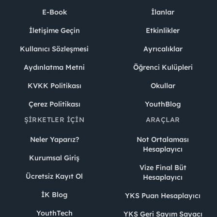
E-Book
İlanlar
İletişime Geçin
Etkinlikler
Kullanıcı Sözleşmesi
Ayrıcalıklar
Aydınlatma Metni
Öğrenci Kulüpleri
KVKK Politikası
Okullar
Çerez Politikası
YouthBlog
ŞIRKETLER İÇIN
ARAÇLAR
Neler Yaparız?
Not Ortalaması
Hesaplayıcı
Kurumsal Giriş
Vize Final Büt
Ücretsiz Kayıt Ol
Hesaplayıcı
İK Blog
YKS Puan Hesaplayıcı
YouthTech
YKS Geri Sayım Sayacı