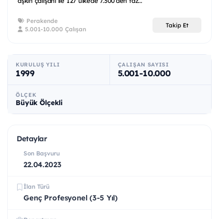
aşkın çalışanı ile 127 ülkede 7.300’den faz...
Perakende
Takip Et
5.001-10.000 Çalışan
KURULUŞ YILI
ÇALIŞAN SAYISI
1999
5.001-10.000
ÖLÇEK
Büyük Ölçekli
Detaylar
Son Başvuru
22.04.2023
İlan Türü
Genç Profesyonel (3-5 Yıl)