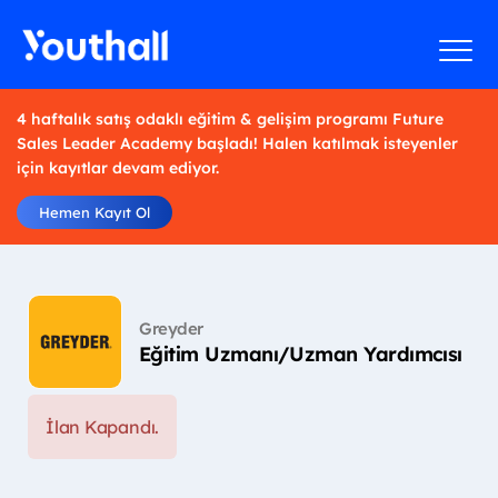
4 haftalık satış odaklı eğitim & gelişim programı Future
Sales Leader Academy başladı! Halen katılmak isteyenler
için kayıtlar devam ediyor.
Hemen Kayıt Ol
Greyder
Eğitim Uzmanı/Uzman Yardımcısı
İlan Kapandı.