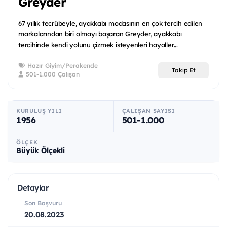
Greyder
67 yıllık tecrübeyle, ayakkabı modasının en çok tercih edilen
markalarından biri olmayı başaran Greyder, ayakkabı
tercihinde kendi yolunu çizmek isteyenleri hayaller...
Hazır Giyim/Perakende
Takip Et
501-1.000 Çalışan
KURULUŞ YILI
ÇALIŞAN SAYISI
1956
501-1.000
ÖLÇEK
Büyük Ölçekli
Detaylar
Son Başvuru
20.08.2023