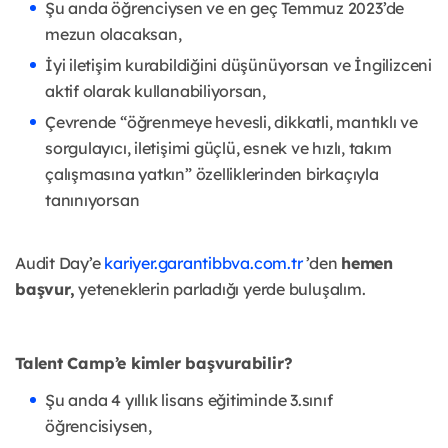
Şu anda öğrenciysen ve en geç Temmuz 2023’de
mezun olacaksan,
İyi iletişim kurabildiğini düşünüyorsan ve İngilizceni
aktif olarak kullanabiliyorsan,
Çevrende “öğrenmeye hevesli, dikkatli, mantıklı ve
sorgulayıcı, iletişimi güçlü, esnek ve hızlı, takım
çalışmasına yatkın” özelliklerinden birkaçıyla
tanınıyorsan
Audit Day’e
kariyer.garantibbva.com.tr
’den
hemen
başvur,
yeteneklerin parladığı yerde buluşalım.
Talent Camp’e kimler başvurabilir?
Şu anda 4 yıllık lisans eğitiminde 3.sınıf
öğrencisiysen,