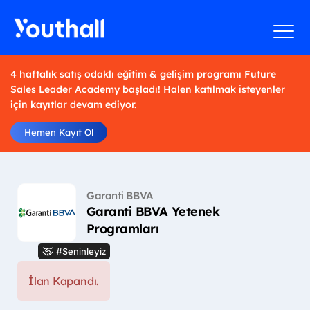
4 haftalık satış odaklı eğitim & gelişim programı Future
Sales Leader Academy başladı! Halen katılmak isteyenler
için kayıtlar devam ediyor.
Hemen Kayıt Ol
Garanti BBVA
Garanti BBVA Yetenek
Programları
#Seninleyiz
İlan Kapandı.