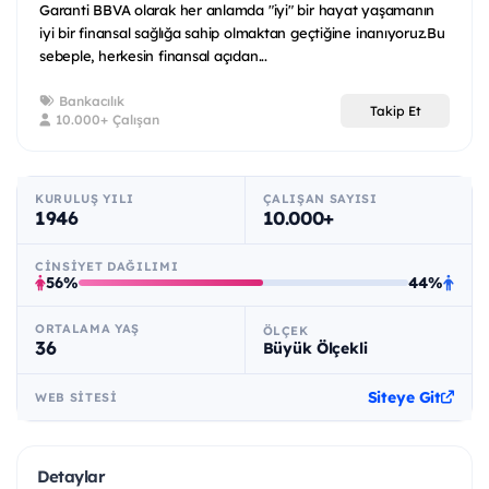
Garanti BBVA olarak her anlamda "iyi" bir hayat yaşamanın
iyi bir finansal sağlığa sahip olmaktan geçtiğine inanıyoruz.Bu
sebeple, herkesin finansal açıdan...
Bankacılık
Takip Et
10.000+ Çalışan
KURULUŞ YILI
ÇALIŞAN SAYISI
1946
10.000+
CINSIYET DAĞILIMI
56%
44%
ORTALAMA YAŞ
ÖLÇEK
36
Büyük Ölçekli
Siteye Git
WEB SITESI
Detaylar