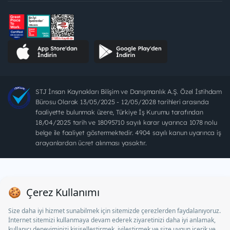
STJ İnsan Kaynakları Bilişim ve Danışmanlık A.Ş. Özel İstihdam
Bürosu Olarak 13/05/2025 - 12/05/2028 tarihleri arasında
faaliyette bulunmak üzere, Türkiye İş Kurumu tarafından
18/04/2025 tarih ve 18095710 sayılı karar uyarınca 1078 nolu
belge ile faaliyet göstermektedir. 4904 sayılı kanun uyarınca iş
arayanlardan ücret alınması yasaktır.