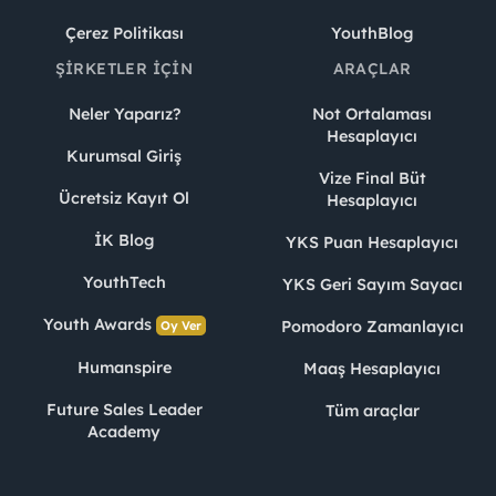
Çerez Politikası
YouthBlog
ŞIRKETLER İÇIN
ARAÇLAR
Neler Yaparız?
Not Ortalaması
Hesaplayıcı
Kurumsal Giriş
Vize Final Büt
Ücretsiz Kayıt Ol
Hesaplayıcı
İK Blog
YKS Puan Hesaplayıcı
YouthTech
YKS Geri Sayım Sayacı
Youth Awards
Pomodoro Zamanlayıcı
Oy Ver
Humanspire
Maaş Hesaplayıcı
Future Sales Leader
Tüm araçlar
Academy