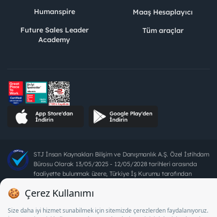
Humanspire
Maaş Hesaplayıcı
Future Sales Leader
Tüm araçlar
Academy
STJ İnsan Kaynakları Bilişim ve Danışmanlık A.Ş. Özel İstihdam
Bürosu Olarak 13/05/2025 - 12/05/2028 tarihleri arasında
faaliyette bulunmak üzere, Türkiye İş Kurumu tarafından
18/04/2025 tarih ve 18095710 sayılı karar uyarınca 1078 nolu
belge ile faaliyet göstermektedir. 4904 sayılı kanun uyarınca iş
arayanlardan ücret alınması yasaktır.