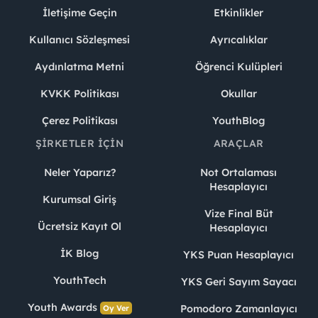
İletişime Geçin
Etkinlikler
Kullanıcı Sözleşmesi
Ayrıcalıklar
Aydınlatma Metni
Öğrenci Kulüpleri
KVKK Politikası
Okullar
Çerez Politikası
YouthBlog
ŞIRKETLER İÇIN
ARAÇLAR
Neler Yaparız?
Not Ortalaması
Hesaplayıcı
Kurumsal Giriş
Vize Final Büt
Ücretsiz Kayıt Ol
Hesaplayıcı
İK Blog
YKS Puan Hesaplayıcı
YouthTech
YKS Geri Sayım Sayacı
Youth Awards
Pomodoro Zamanlayıcı
Oy Ver