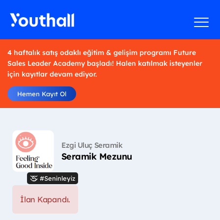
4 haftalık satış odaklı eğitim & gelişim programı Future
Sales Leader Academy başladı! Halen katılmak isteyenler
için kayıtlar devam ediyor.
Hemen Kayıt Ol
Ezgi Uluç Seramik
Seramik Mezunu
#Seninleyiz
İlan Kapandı.