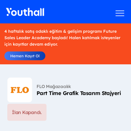
4 haftalık satış odaklı eğitim & gelişim programı Future
Sales Leader Academy başladı! Halen katılmak isteyenler
için kayıtlar devam ediyor.
Hemen Kayıt Ol
FLO Mağazacılık
Part Time Grafik Tasarım Stajyeri
İlan Kapandı.