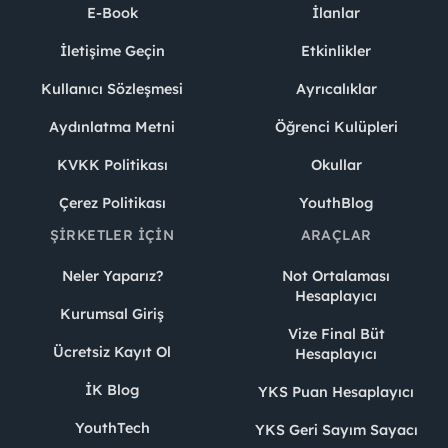
E-Book
İlanlar
İletişime Geçin
Etkinlikler
Kullanıcı Sözleşmesi
Ayrıcalıklar
Aydınlatma Metni
Öğrenci Kulüpleri
KVKK Politikası
Okullar
Çerez Politikası
YouthBlog
ŞIRKETLER İÇIN
ARAÇLAR
Neler Yaparız?
Not Ortalaması
Hesaplayıcı
Kurumsal Giriş
Vize Final Büt
Ücretsiz Kayıt Ol
Hesaplayıcı
İK Blog
YKS Puan Hesaplayıcı
YouthTech
YKS Geri Sayım Sayacı