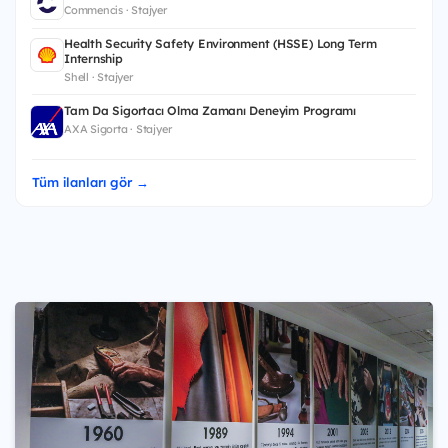
Commencis · Stajyer
Health Security Safety Environment (HSSE) Long Term
Internship
Shell · Stajyer
Tam Da Sigortacı Olma Zamanı Deneyim Programı
AXA Sigorta · Stajyer
Tüm ilanları gör →