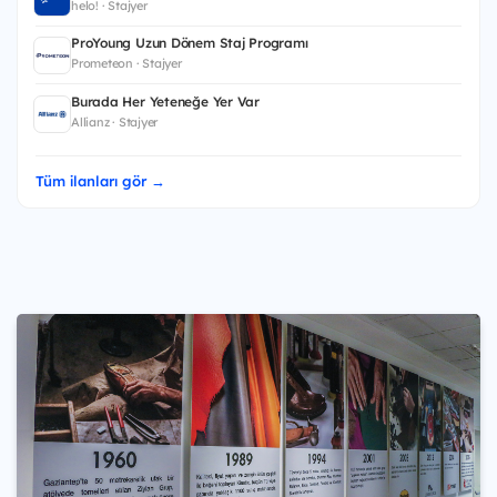
helo! · Stajyer
ProYoung Uzun Dönem Staj Programı
Prometeon · Stajyer
Burada Her Yeteneğe Yer Var
Allianz · Stajyer
Tüm ilanları gör →