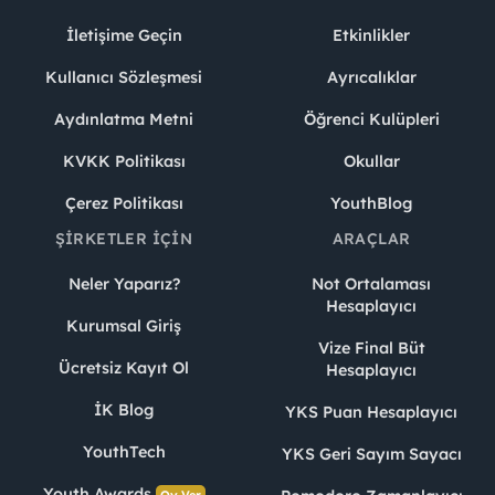
İletişime Geçin
Etkinlikler
Kullanıcı Sözleşmesi
Ayrıcalıklar
Aydınlatma Metni
Öğrenci Kulüpleri
KVKK Politikası
Okullar
Çerez Politikası
YouthBlog
ŞIRKETLER İÇIN
ARAÇLAR
Neler Yaparız?
Not Ortalaması
Hesaplayıcı
Kurumsal Giriş
Vize Final Büt
Ücretsiz Kayıt Ol
Hesaplayıcı
İK Blog
YKS Puan Hesaplayıcı
YouthTech
YKS Geri Sayım Sayacı
Youth Awards
Oy Ver