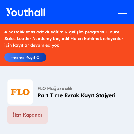
4 haftalık satış odaklı eğitim & gelişim programı Future
Sales Leader Academy başladı! Halen katılmak isteyenler
için kayıtlar devam ediyor.
Hemen Kayıt Ol
FLO Mağazacılık
Part Time Evrak Kayıt Stajyeri
İlan Kapandı.