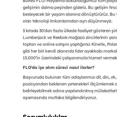
Burası FLO! Hayatına dokunduğumuz tüm paydaş
gelişimin daima peşinden gideriz. Bu gelişim fı
besleyecek bir yaşam alanına dönüştürürüz. Bu y
olan teknoloji imkanlarından ayrı düşünmeyiz.
3 kıtada 30'dan fazla ülkede faaliyet gösteren şi
Lumberjack ve Reebok mağaza zincirlerinin yanı s
toptan ve online satışını yaptığımız Kinetix, Pola
gibi her biri kendi alanında lider ayakkabı mark
15.000’in üzerindeki çalışanımızla hizmet vermek
FLO’da işe alım süreci nasıl ilerler?
Başvuruda bulunan tüm adaylarımızı dil, din, ırk,
pozisyondan beklenen yetenekleri ölçümlemek adı
belirleyebilmek adına yapılandırılmış mülakatlarl
aşamasında mutlaka bilgilendiriyoruz.
Sorumluluklar