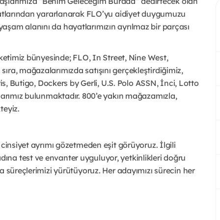
larımıza “Benim Geleceğim Burada’’ dedirtecek olan
rsatlarından yararlanarak FLO’yu aidiyet duygumuzu
aşam alanını da hayatlarımızın ayrılmaz bir parçası
rketimiz bünyesinde; FLO, In Street, Nine West,
ıra, mağazalarımızda satışını gerçekleştirdiğimiz,
ris, Butigo, Dockers by Gerli, U.S. Polo ASSN, İnci, Lotto
alarımız bulunmaktadır. 800’e yakın mağazamızla,
teyiz.
 cinsiyet ayrımı gözetmeden eşit görüyoruz. İlgili
na test ve envanter uyguluyor, yetkinlikleri doğru
a süreçlerimizi yürütüyoruz. Her adayımızı sürecin her