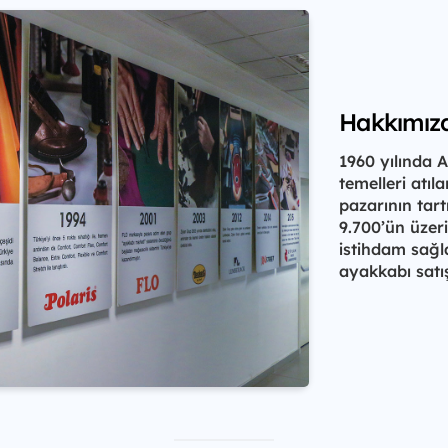
Hakkımız
1960 yılında 
temelleri atı
pazarının tar
9.700’ün üzeri
istihdam sağl
ayakkabı satış