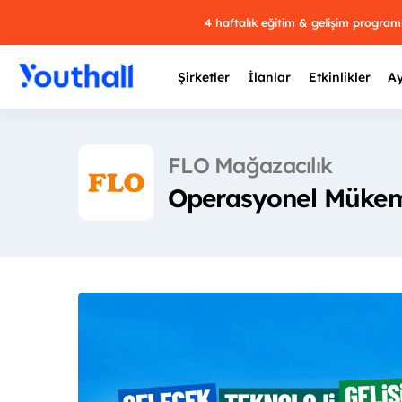
4 haftalık eğitim & gelişim progra
Şirketler
İlanlar
Etkinlikler
Ay
FLO Mağazacılık
Operasyonel Mükem
Y
29 