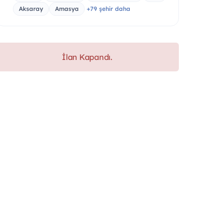
Aksaray
Amasya
+79 şehir daha
İlan Kapandı.