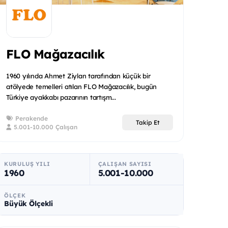
FLO Mağazacılık
1960 yılında Ahmet Ziylan tarafından küçük bir
atölyede temelleri atılan FLO Mağazacılık, bugün
Türkiye ayakkabı pazarının tartışm...
Perakende
Takip Et
5.001-10.000 Çalışan
KURULUŞ YILI
ÇALIŞAN SAYISI
1960
5.001-10.000
ÖLÇEK
Büyük Ölçekli