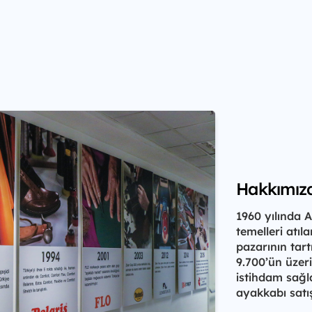
Hakkımız
1960 yılında 
temelleri atı
pazarının tar
9.700’ün üzeri
istihdam sağl
ayakkabı satış