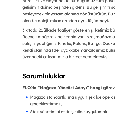
Burası FLO! Hayatına dokunduğumuz tüm paydaş
gelişimin daima peşinden gideriz. Bu gelişim fı
besleyecek bir yaşam alanına dönüştürürüz. Bu y
olan teknoloji imkanlarından ayrı düşünmeyiz.
3 kıtada 21 ülkede faaliyet gösteren şirketimiz 
Reebok mağaza zincirlerinin yanı sıra, mağazalar
satışını yaptığımız Kinetix, Polaris, Butigo, Docker
kendi alanında lider ayakkabı markalarımız bul
üzerindeki çalışanımızla hizmet vermekteyiz.
Sorumluluklar
FLO’da “Mağaza Yönetici Adayı” hangi görev
Mağaza standartlarına uygun şekilde opera
gerçekleştirmek,
Stok yönetimini etkin şekilde uygulamak,