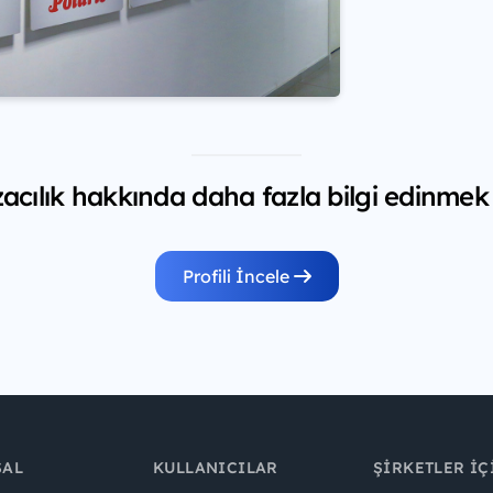
ılık hakkında daha fazla bilgi edinmek 
Profili İncele
SAL
KULLANICILAR
ŞIRKETLER İÇ