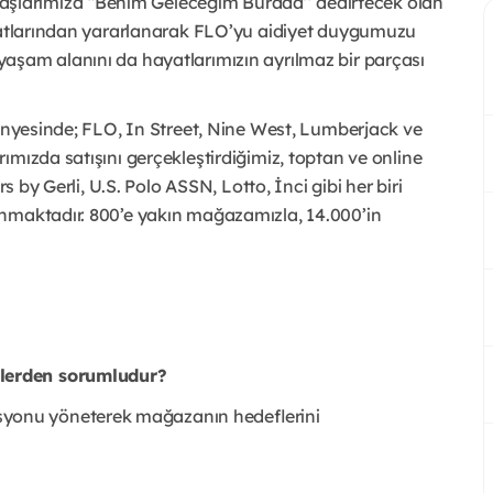
larımıza “Benim Geleceğim Burada’’ dedirtecek olan
rsatlarından yararlanarak FLO’yu aidiyet duygumuzu
aşam alanını da hayatlarımızın ayrılmaz bir parçası
bünyesinde; FLO, In Street, Nine West, Lumberjack ve
ımızda satışını gerçekleştirdiğimiz, toptan ve online
s by Gerli, U.S. Polo ASSN, Lotto, İnci gibi her biri
unmaktadır. 800’e yakın mağazamızla, 14.000’in
lerden sorumludur?
syonu yöneterek mağazanın hedeflerini