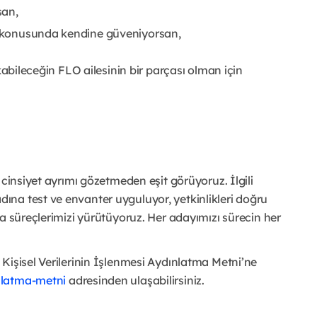
san,
bi konusunda kendine güveniyorsan,
kabileceğin FLO ailesinin bir parçası olman için
 cinsiyet ayrımı gözetmeden eşit görüyoruz. İlgili
na test ve envanter uyguluyor, yetkinlikleri doğru
a süreçlerimizi yürütüyoruz. Her adayımızı sürecin her
Kişisel Verilerinin İşlenmesi Aydınlatma Metni’ne
nlatma-metni
adresinden ulaşabilirsiniz.