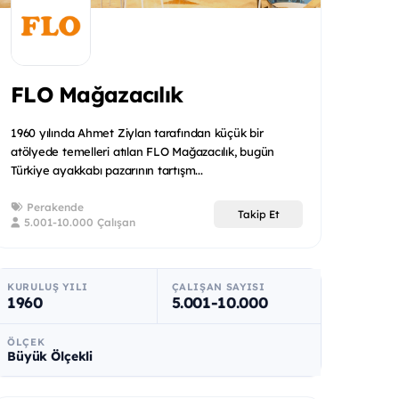
FLO Mağazacılık
1960 yılında Ahmet Ziylan tarafından küçük bir
atölyede temelleri atılan FLO Mağazacılık, bugün
Türkiye ayakkabı pazarının tartışm...
Perakende
Takip Et
5.001-10.000 Çalışan
KURULUŞ YILI
ÇALIŞAN SAYISI
1960
5.001-10.000
ÖLÇEK
Büyük Ölçekli