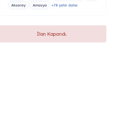
Aksaray
Amasya
+78 şehir daha
İlan Kapandı.