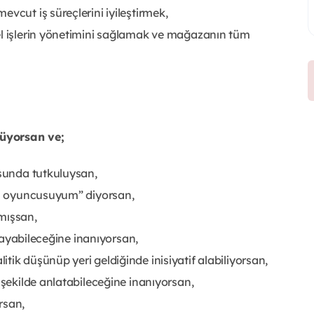
vcut iş süreçlerini iyileştirmek,
el işlerin yönetimini sağlamak ve mağazanın tüm
nüyorsan ve;
usunda tutkuluysan,
kım oyuncusuyum” diyorsan,
mışsan,
ılayabileceğine inanıyorsan,
ik düşünüp yeri geldiğinde inisiyatif alabiliyorsan,
 şekilde anlatabileceğine inanıyorsan,
rsan,