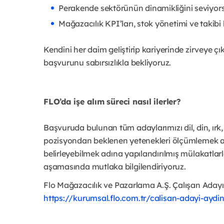
Perakende sektörünün dinamikliğini seviyor
Mağazacılık KPI’ları, stok yönetimi ve taki
Kendini her daim geliştirip kariyerinde zirveye çı
başvurunu sabırsızlıkla bekliyoruz.
FLO’da işe alım süreci nasıl ilerler?
Başvuruda bulunan tüm adaylarımızı dil, din, ırk,
pozisyondan beklenen yetenekleri ölçümlemek adı
belirleyebilmek adına yapılandırılmış mülakatlarl
aşamasında mutlaka bilgilendiriyoruz.
Flo Mağazacılık ve Pazarlama A.Ş. Çalışan Adayı 
https://kurumsal.flo.com.tr/calisan-adayi-aydi