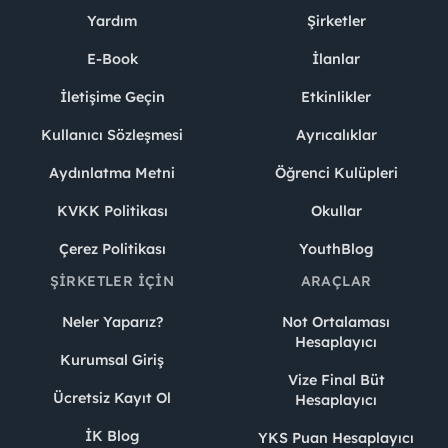
Yardım
Şirketler
E-Book
İlanlar
İletişime Geçin
Etkinlikler
Kullanıcı Sözleşmesi
Ayrıcalıklar
Aydınlatma Metni
Öğrenci Kulüpleri
KVKK Politikası
Okullar
Çerez Politikası
YouthBlog
ŞIRKETLER İÇIN
ARAÇLAR
Neler Yaparız?
Not Ortalaması
Hesaplayıcı
Kurumsal Giriş
Vize Final Büt
Ücretsiz Kayıt Ol
Hesaplayıcı
İK Blog
YKS Puan Hesaplayıcı