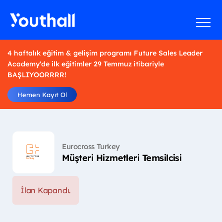
4 haftalık eğitim & gelişim programı Future Sales Leader
Academy'de ilk eğitimler 29 Temmuz itibariyle
BAŞLIYOORRRR!
Hemen Kayıt Ol
Eurocross Turkey
Müşteri Hizmetleri Temsilcisi
İlan Kapandı.