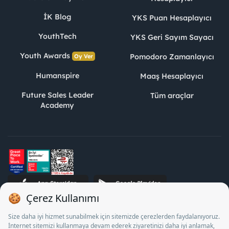
İK Blog
YKS Puan Hesaplayıcı
YouthTech
YKS Geri Sayım Sayacı
Youth Awards
Pomodoro Zamanlayıcı
Oy Ver
Humanspire
Maaş Hesaplayıcı
Future Sales Leader
Tüm araçlar
Academy
STJ İnsan Kaynakları Bilişim ve Danışmanlık A.Ş. Özel İstihdam