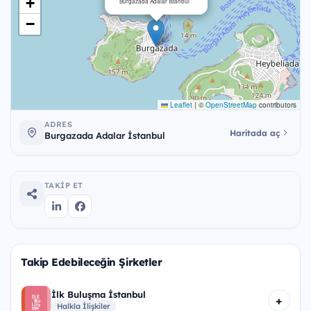
+
Burgazada Adalar İstanbul
−
Leaflet
|
©
OpenStreetMap
contributors
ADRES
Haritada aç
Burgazada Adalar İstanbul
TAKIP ET
Takip Edebileceğin Şirketler
İlk Buluşma İstanbul
+
Halkla İlişkiler