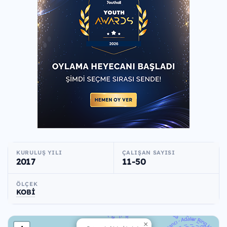
KURULUŞ YILI
ÇALIŞAN SAYISI
2017
11-50
ÖLÇEK
KOBİ
×