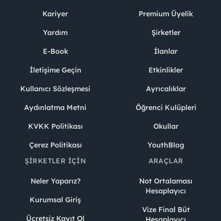
Kariyer
Premium Üyelik
Yardım
Şirketler
E-Book
İlanlar
İletişime Geçin
Etkinlikler
Kullanıcı Sözleşmesi
Ayrıcalıklar
Aydınlatma Metni
Öğrenci Kulüpleri
KVKK Politikası
Okullar
Çerez Politikası
YouthBlog
ŞIRKETLER İÇIN
ARAÇLAR
Neler Yaparız?
Not Ortalaması
Hesaplayıcı
Kurumsal Giriş
Vize Final Büt
Ücretsiz Kayıt Ol
Hesaplayıcı