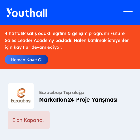
4 haftalık satış odaklı eğitim & gelişim programı Future
Sales Leader Academy başladı! Halen katılmak isteyenler
için kayıtlar devam ediyor.
Hemen Kayıt Ol
Eczacıbaşı Topluluğu
Markatlon'24 Proje Yarışması
İlan Kapandı.