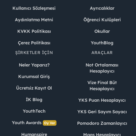
Kullanıcı Sözleşmesi
Ayrıcalıklar
Aydınlatma Metni
Öğrenci Kulüpleri
KVKK Politikası
Okullar
Çerez Politikası
YouthBlog
ŞIRKETLER İÇIN
ARAÇLAR
Neler Yaparız?
Not Ortalaması
Hesaplayıcı
Kurumsal Giriş
Vize Final Büt
Ücretsiz Kayıt Ol
Hesaplayıcı
İK Blog
YKS Puan Hesaplayıcı
YouthTech
YKS Geri Sayım Sayacı
Youth Awards
Pomodoro Zamanlayıcı
Oy Ver
Humanspire
Maaş Hesaplayıcı