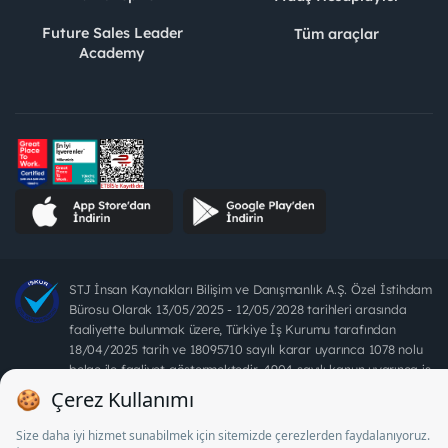
Future Sales Leader
Tüm araçlar
Academy
STJ İnsan Kaynakları Bilişim ve Danışmanlık A.Ş. Özel İstihdam
Bürosu Olarak 13/05/2025 - 12/05/2028 tarihleri arasında
faaliyette bulunmak üzere, Türkiye İş Kurumu tarafından
18/04/2025 tarih ve 18095710 sayılı karar uyarınca 1078 nolu
belge ile faaliyet göstermektedir. 4904 sayılı kanun uyarınca iş
arayanlardan ücret alınması yasaktır.