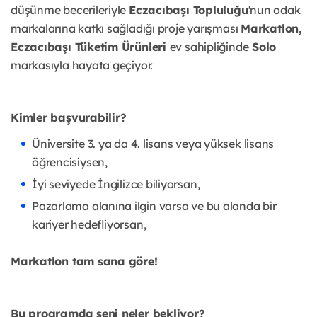
düşünme becerileriyle
Eczacıbaşı Topluluğu
'nun odak
markalarına katkı sağladığı proje yarışması
Markatlon,
Eczacıbaşı Tüketim Ürünleri
ev sahipliğinde
Solo
markasıyla hayata geçiyor.
Kimler başvurabilir?
Üniversite 3. ya da 4. lisans veya yüksek lisans
öğrencisiysen,
İyi seviyede İngilizce biliyorsan,
Pazarlama alanına ilgin varsa ve bu alanda bir
kariyer hedefliyorsan,
Markatlon tam sana göre!
Bu programda seni neler bekliyor?