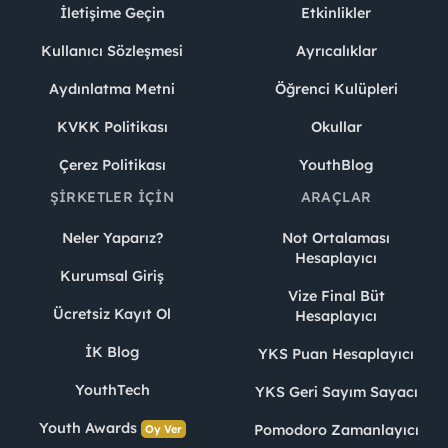
İletişime Geçin
Etkinlikler
Kullanıcı Sözleşmesi
Ayrıcalıklar
Aydınlatma Metni
Öğrenci Kulüpleri
KVKK Politikası
Okullar
Çerez Politikası
YouthBlog
ŞIRKETLER İÇIN
ARAÇLAR
Neler Yaparız?
Not Ortalaması
Hesaplayıcı
Kurumsal Giriş
Vize Final Büt
Ücretsiz Kayıt Ol
Hesaplayıcı
İK Blog
YKS Puan Hesaplayıcı
YouthTech
YKS Geri Sayım Sayacı
Youth Awards
Pomodoro Zamanlayıcı
Oy Ver