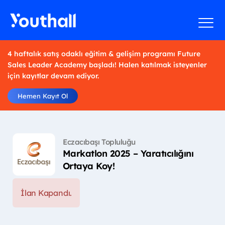
4 haftalık satış odaklı eğitim & gelişim programı Future
Sales Leader Academy başladı! Halen katılmak isteyenler
için kayıtlar devam ediyor.
Hemen Kayıt Ol
Eczacıbaşı Topluluğu
Markatlon 2025 – Yaratıcılığını
Ortaya Koy!
İlan Kapandı.