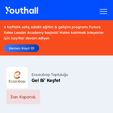
4 haftalık satış odaklı eğitim & gelişim programı Future
Sales Leader Academy başladı! Halen katılmak isteyenler
için kayıtlar devam ediyor.
Hemen Kayıt Ol
Eczacıbaşı Topluluğu
Gel Bi‘ Keşfet
İlan Kapandı.