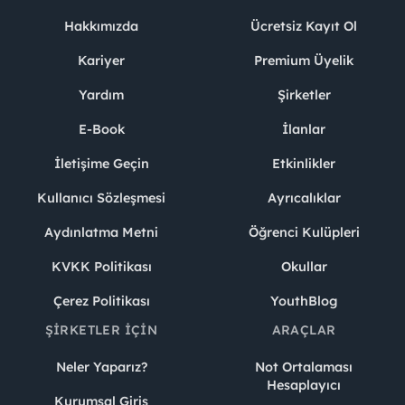
Hakkımızda
Ücretsiz Kayıt Ol
Kariyer
Premium Üyelik
Yardım
Şirketler
E-Book
İlanlar
İletişime Geçin
Etkinlikler
Kullanıcı Sözleşmesi
Ayrıcalıklar
Aydınlatma Metni
Öğrenci Kulüpleri
KVKK Politikası
Okullar
Çerez Politikası
YouthBlog
ŞIRKETLER İÇIN
ARAÇLAR
Neler Yaparız?
Not Ortalaması
Hesaplayıcı
Kurumsal Giriş