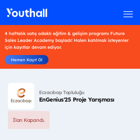
4 haftalık satış odaklı eğitim & gelişim programı Future
Sales Leader Academy başladı! Halen katılmak isteyenler
için kayıtlar devam ediyor.
Hemen Kayıt Ol
Eczacıbaşı Topluluğu
EnGenius'25 Proje Yarışması
İlan Kapandı.