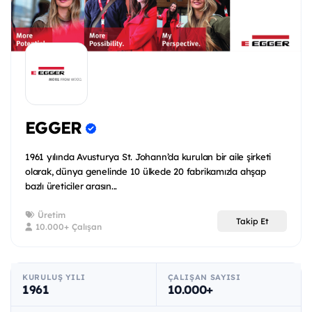
EGGER
1961 yılında Avusturya St. Johann’da kurulan bir aile şirketi
olarak, dünya genelinde 10 ülkede 20 fabrikamızla ahşap
bazlı üreticiler arasın...
Üretim
Takip Et
10.000+ Çalışan
KURULUŞ YILI
ÇALIŞAN SAYISI
1961
10.000+