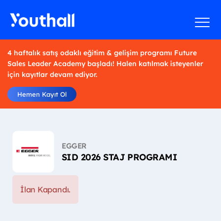
4 haftalık satış odaklı eğitim & gelişim programı Future
Sales Leader Academy başladı! Halen katılmak isteyenler
için kayıtlar devam ediyor.
Hemen Kayıt Ol
EGGER
SID 2026 STAJ PROGRAMI
İlan Kapandı.