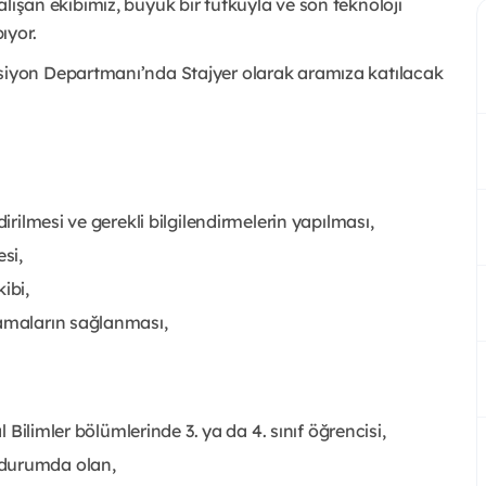
çalışan ekibimiz, büyük bir tutkuyla ve son teknoloji
ıyor.
yon Departmanı’nda Stajyer olarak aramıza katılacak
irilmesi ve gerekli bilgilendirmelerin yapılması,
si,
ibi,
lamaların sağlanması,
l Bilimler bölümlerinde 3. ya da 4. sınıf öğrencisi,
 durumda olan,