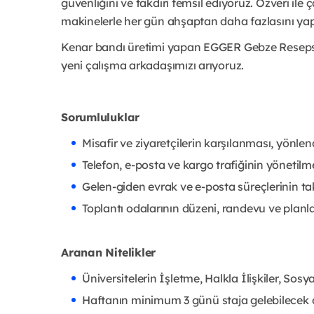
güvenliğini ve takdiri temsil ediyoruz. Özveri ile 
makinelerle her gün ahşaptan daha fazlasını yap
Kenar bandı üretimi yapan EGGER Gebze Resepsi
yeni çalışma arkadaşımızı arıyoruz.
Sorumluluklar
Misafir ve ziyaretçilerin karşılanması, yönlend
Telefon, e-posta ve kargo trafiğinin yönetilme
Gelen-giden evrak ve e-posta süreçlerinin tak
Toplantı odalarının düzeni, randevu ve plan
Aranan Nitelikler
Üniversitelerin İşletme, Halkla İlişkiler, Sosya
Haftanın minimum 3 günü staja gelebilecek