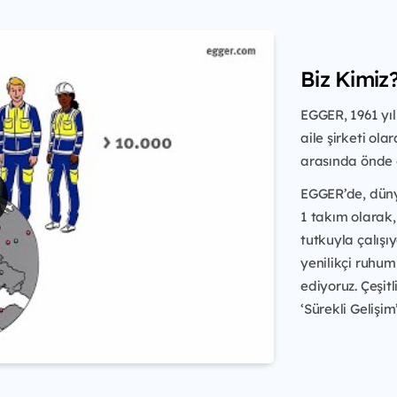
Biz Kimiz
EGGER, 1961 yıl
aile şirketi ol
arasında önde ge
EGGER’de, dünya
1 takım olarak,
tutkuyla çalışıy
yenilikçi ruhu
ediyoruz. Çeşit
‘Sürekli Gelişim’.