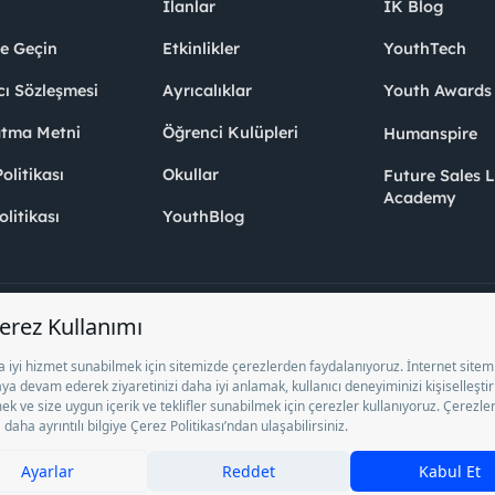
İlanlar
İK Blog
me Geçin
Etkinlikler
YouthTech
cı Sözleşmesi
Ayrıcalıklar
Youth Award
atma Metni
Öğrenci Kulüpleri
Humanspire
litikası
Okullar
Future Sales 
Academy
olitikası
YouthBlog
el İstihdam Bürosu Olarak 13/05/2025 - 12/05/2028 tarihleri arasında faaliy
ge ile faaliyet göstermektedir. 4904 sayılı kanun uyarınca iş arayanlardan ücre