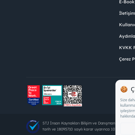
E-Book
İletişi
Kullanı
Aydınl
KVKK Po
Çerez P
STJ İnsan Kaynakları Bilişim ve Danışmanlık A.Ş. Öz
tarih ve 18095710 sayılı karar uyarınca 1078 nolu bel