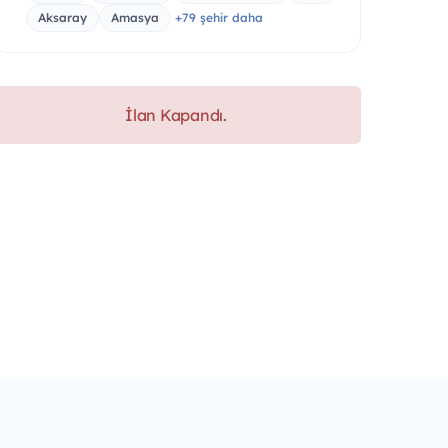
Aksaray
Amasya
+79 şehir daha
İlan Kapandı.