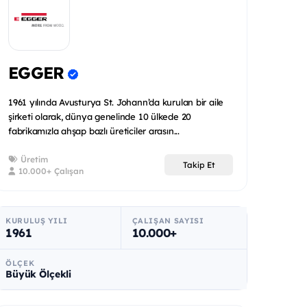
EGGER
1961 yılında Avusturya St. Johann’da kurulan bir aile
şirketi olarak, dünya genelinde 10 ülkede 20
fabrikamızla ahşap bazlı üreticiler arasın...
Üretim
Takip Et
10.000+ Çalışan
KURULUŞ YILI
ÇALIŞAN SAYISI
1961
10.000+
ÖLÇEK
Büyük Ölçekli