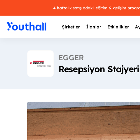
4 haftalık satış odaklı eğitim & gelişim prog
Şirketler
İlanlar
Etkinlikler
Ay
EGGER
Resepsiyon Stajyeri
Y
29 