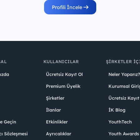
Profili İncele
SAL
KULLANICILAR
ŞIRKETLER İÇ
ızda
Ücretsiz Kayıt Ol
Neler Yaparız?
Premium Üyelik
Kurumsal Giri
Şirketler
Ücretsiz Kayıt
İlanlar
İK Blog
me Geçin
Etkinlikler
YouthTech
cı Sözleşmesi
Ayrıcalıklar
Youth Award