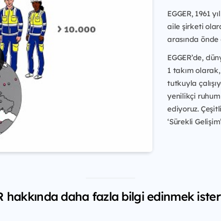
EGGER, 1961 yıl
aile şirketi ol
arasında önde ge
EGGER’de, dünya
1 takım olarak,
tutkuyla çalışıy
yenilikçi ruhu
ediyoruz. Çeşit
‘Sürekli Gelişim’.
hakkında daha fazla bilgi edinmek ister