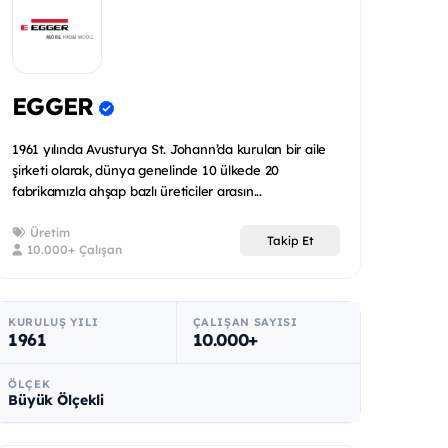
EGGER
1961 yılında Avusturya St. Johann’da kurulan bir aile
şirketi olarak, dünya genelinde 10 ülkede 20
fabrikamızla ahşap bazlı üreticiler arasın...
Üretim
Takip Et
10.000+ Çalışan
KURULUŞ YILI
ÇALIŞAN SAYISI
1961
10.000+
ÖLÇEK
Büyük Ölçekli