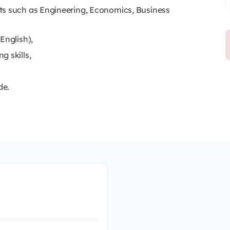
ts such as Engineering, Economics, Business
English),
g skills,
de.