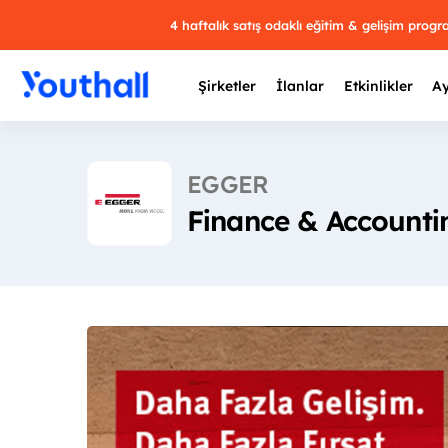
4 haftalık satış odaklı eğitim & gelişim prog
Şirketler
İlanlar
Etkinlikler
Ay
EGGER
Finance & Accounti
Y
29 