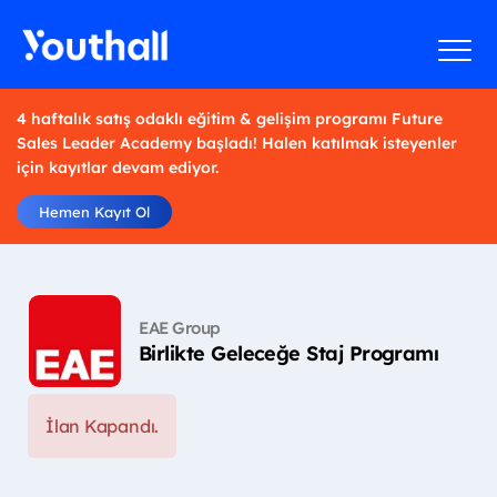
4 haftalık satış odaklı eğitim & gelişim programı Future
Sales Leader Academy başladı! Halen katılmak isteyenler
için kayıtlar devam ediyor.
Hemen Kayıt Ol
EAE Group
Birlikte Geleceğe Staj Programı
İlan Kapandı.