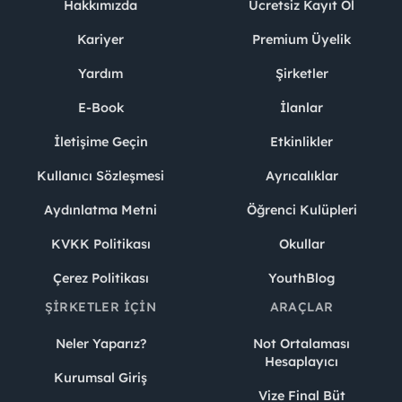
Hakkımızda
Ücretsiz Kayıt Ol
Kariyer
Premium Üyelik
Yardım
Şirketler
E-Book
İlanlar
İletişime Geçin
Etkinlikler
Kullanıcı Sözleşmesi
Ayrıcalıklar
Aydınlatma Metni
Öğrenci Kulüpleri
KVKK Politikası
Okullar
Çerez Politikası
YouthBlog
ŞIRKETLER İÇIN
ARAÇLAR
Neler Yaparız?
Not Ortalaması
Hesaplayıcı
Kurumsal Giriş
Vize Final Büt