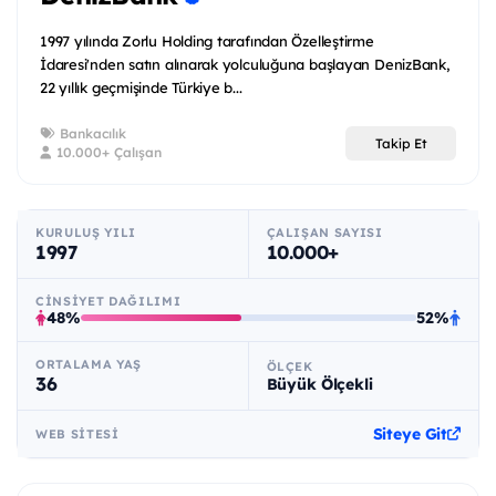
1997 yılında Zorlu Holding tarafından Özelleştirme
İdaresi'nden satın alınarak yolculuğuna başlayan DenizBank,
22 yıllık geçmişinde Türkiye b...
Bankacılık
Takip Et
10.000+ Çalışan
KURULUŞ YILI
ÇALIŞAN SAYISI
1997
10.000+
CINSIYET DAĞILIMI
48%
52%
ORTALAMA YAŞ
ÖLÇEK
36
Büyük Ölçekli
Siteye Git
WEB SITESI