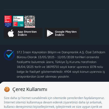
STJ İnsan Kaynakları Bilişim ve Danışmanlık A.Ş. Özel İstihdam
Bürosu Olarak 13/05/2025 - 12/05/2028 tarihleri arasında
faaliyette bulunmak üzere, Türkiye İş Kurumu tarafından
18/04/2025 tarih ve 18095710 sayılı karar uyarınca 1078 nolu
belge ile faaliyet göstermektedir. 4904 sayılı kanun uyarınca iş
arayanlardan ücret alınması yasaktır.