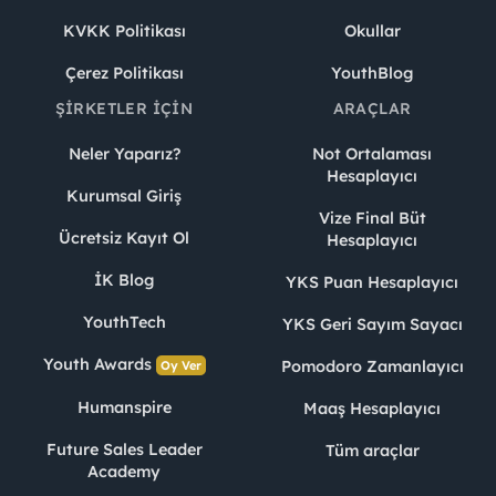
KVKK Politikası
Okullar
Çerez Politikası
YouthBlog
ŞIRKETLER İÇIN
ARAÇLAR
Neler Yaparız?
Not Ortalaması
Hesaplayıcı
Kurumsal Giriş
Vize Final Büt
Ücretsiz Kayıt Ol
Hesaplayıcı
İK Blog
YKS Puan Hesaplayıcı
YouthTech
YKS Geri Sayım Sayacı
Youth Awards
Pomodoro Zamanlayıcı
Oy Ver
Humanspire
Maaş Hesaplayıcı
Future Sales Leader
Tüm araçlar
Academy