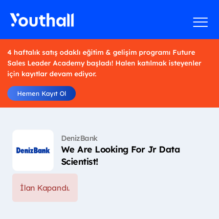
4 haftalık satış odaklı eğitim & gelişim programı Future
Sales Leader Academy başladı! Halen katılmak isteyenler
için kayıtlar devam ediyor.
Hemen Kayıt Ol
DenizBank
We Are Looking For Jr Data
Scientist!
İlan Kapandı.