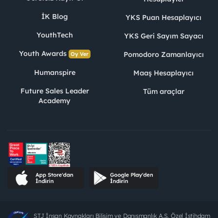
İK Blog
YKS Puan Hesaplayıcı
YouthTech
YKS Geri Sayım Sayacı
Youth Awards
Pomodoro Zamanlayıcı
Oy Ver
Humanspire
Maaş Hesaplayıcı
Future Sales Leader
Tüm araçlar
Academy
STJ İnsan Kaynakları Bilişim ve Danışmanlık A.Ş. Özel İstihdam