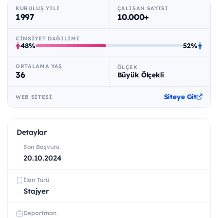
KURULUŞ YILI
ÇALIŞAN SAYISI
1997
10.000+
CINSIYET DAĞILIMI
48%
52%
ORTALAMA YAŞ
ÖLÇEK
36
Büyük Ölçekli
Siteye Git
WEB SITESI
Detaylar
Son Başvuru
20.10.2024
İlan Türü
Stajyer
Departman