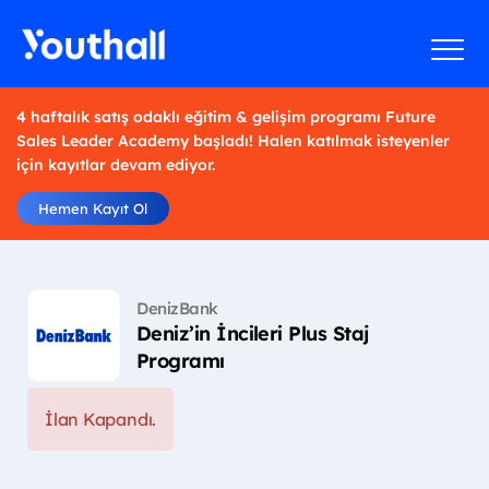
4 haftalık satış odaklı eğitim & gelişim programı Future
Sales Leader Academy başladı! Halen katılmak isteyenler
için kayıtlar devam ediyor.
Hemen Kayıt Ol
DenizBank
Deniz’in İncileri Plus Staj
Programı
İlan Kapandı.