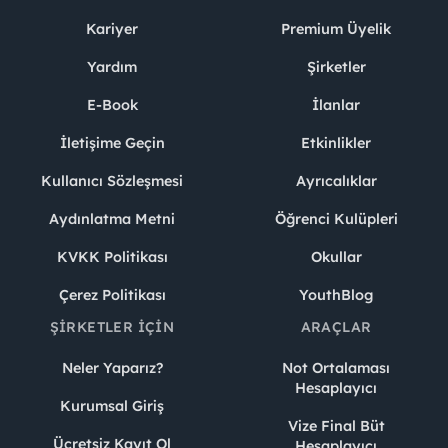
Kariyer
Premium Üyelik
Yardım
Şirketler
E-Book
İlanlar
İletişime Geçin
Etkinlikler
Kullanıcı Sözleşmesi
Ayrıcalıklar
Aydınlatma Metni
Öğrenci Kulüpleri
KVKK Politikası
Okullar
Çerez Politikası
YouthBlog
ŞIRKETLER İÇIN
ARAÇLAR
Neler Yaparız?
Not Ortalaması
Hesaplayıcı
Kurumsal Giriş
Vize Final Büt
Ücretsiz Kayıt Ol
Hesaplayıcı