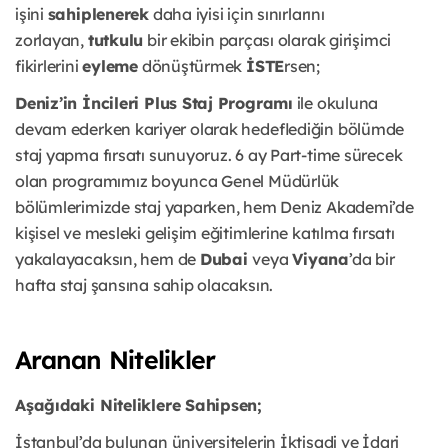
işini
sahiplenerek
daha iyisi için sınırlarını
zorlayan,
tutkulu
bir ekibin parçası olarak girişimci
fikirlerini
eyleme
dönüştürmek
İSTE
rsen;
Deniz’in İncileri Plus Staj Programı
ile okuluna
devam ederken kariyer olarak hedeflediğin bölümde
staj yapma fırsatı sunuyoruz. 6 ay Part-time sürecek
olan programımız boyunca Genel Müdürlük
bölümlerimizde staj yaparken, hem Deniz Akademi’de
kişisel ve mesleki gelişim eğitimlerine katılma fırsatı
yakalayacaksın, hem de
Dubai
veya
Viyana
’da bir
hafta staj şansına sahip olacaksın.
Aranan Nitelikler
Aşağıdaki Niteliklere Sahipsen;
İstanbul’da bulunan üniversitelerin İktisadi ve İdari