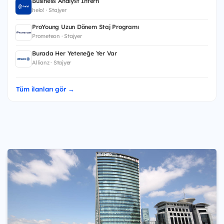
Business Analyst Intern
helo! · Stajyer
ProYoung Uzun Dönem Staj Programı
Prometeon · Stajyer
Burada Her Yeteneğe Yer Var
Allianz · Stajyer
Tüm ilanları gör →