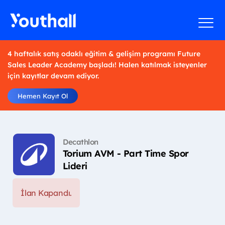
4 haftalık satış odaklı eğitim & gelişim programı Future
Sales Leader Academy başladı! Halen katılmak isteyenler
için kayıtlar devam ediyor.
Hemen Kayıt Ol
Decathlon
Torium AVM - Part Time Spor
Lideri
İlan Kapandı.