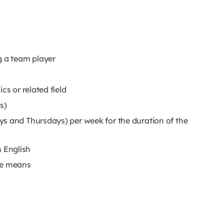
g a team player
cs or related field
s)
s and Thursdays) per week for the duration of the
 English
le means