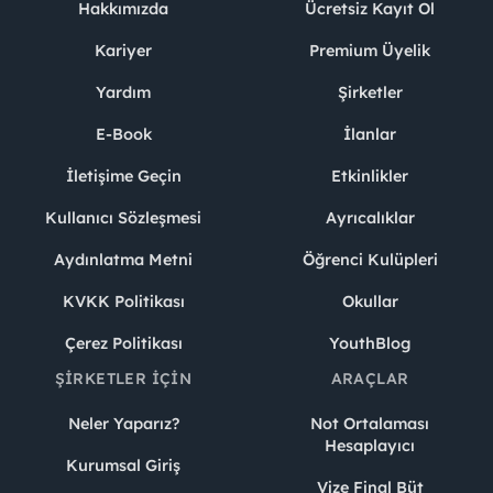
Hakkımızda
Ücretsiz Kayıt Ol
Kariyer
Premium Üyelik
Yardım
Şirketler
E-Book
İlanlar
İletişime Geçin
Etkinlikler
Kullanıcı Sözleşmesi
Ayrıcalıklar
Aydınlatma Metni
Öğrenci Kulüpleri
KVKK Politikası
Okullar
Çerez Politikası
YouthBlog
ŞIRKETLER İÇIN
ARAÇLAR
Neler Yaparız?
Not Ortalaması
Hesaplayıcı
Kurumsal Giriş
Vize Final Büt