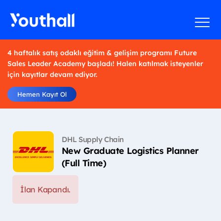
4 haftalık satış odaklı eğitim & gelişim programı Future
Sales Leader Academy başladı! Halen katılmak isteyenler
için kayıtlar devam ediyor.
Hemen Kayıt Ol
DHL Supply Chain
New Graduate Logistics Planner
(Full Time)
İlan Kapandı.