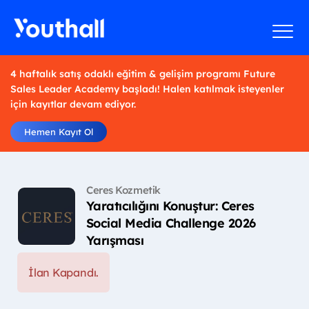
4 haftalık satış odaklı eğitim & gelişim programı Future
Sales Leader Academy başladı! Halen katılmak isteyenler
için kayıtlar devam ediyor.
Hemen Kayıt Ol
Ceres Kozmetik
Yaratıcılığını Konuştur: Ceres
Social Media Challenge 2026
Yarışması
İlan Kapandı.