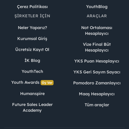
Çerez Politikası
YouthBlog
ŞIRKETLER İÇIN
ARAÇLAR
Neler Yaparız?
Not Ortalaması
Hesaplayıcı
Kurumsal Giriş
Vize Final Büt
Ücretsiz Kayıt Ol
Hesaplayıcı
İK Blog
YKS Puan Hesaplayıcı
YouthTech
YKS Geri Sayım Sayacı
Youth Awards
Pomodoro Zamanlayıcı
Oy Ver
Humanspire
Maaş Hesaplayıcı
Future Sales Leader
Tüm araçlar
Academy