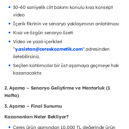
30–60 saniyelik cilt bakımı konulu kısa konsept
video
İçerik fikrinin ve senaryo yaklaşımının anlatılması
Kısa ve özgün senaryo özeti
Video ve yazılı içerikleri
"
y.asistan@cereskozmetik.com
" adresinden
iletebilirsiniz.
Seçilen katılımcılar bir üst aşamaya geçmeye hak
kazanacaktır.
2. Aşama – Senaryo Geliştirme ve Mentorluk (1
Hafta)
3. Aşama – Final Sunumu
Kazananları Neler Bekliyor?
Ceres ürün gamından 10.000 TL değerinde ürün