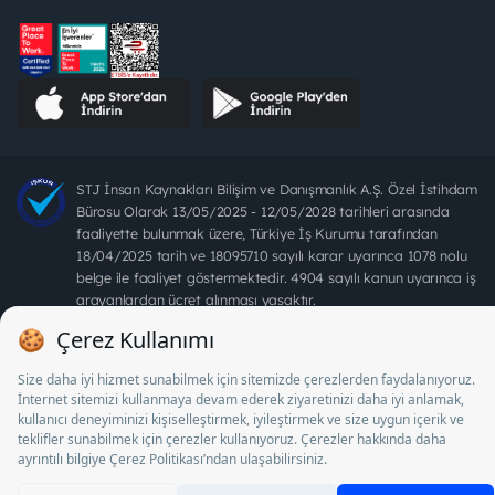
STJ İnsan Kaynakları Bilişim ve Danışmanlık A.Ş. Özel İstihdam
Bürosu Olarak 13/05/2025 - 12/05/2028 tarihleri arasında
faaliyette bulunmak üzere, Türkiye İş Kurumu tarafından
18/04/2025 tarih ve 18095710 sayılı karar uyarınca 1078 nolu
belge ile faaliyet göstermektedir. 4904 sayılı kanun uyarınca iş
arayanlardan ücret alınması yasaktır.